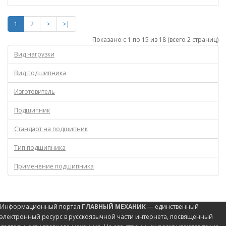
1
2
>
>|
Показано с 1 по 15 из 18 (всего 2 страниц)
Вид нагрузки
Вид подшипника
Изготовитель
Подшипник
Стандарт на подшипник
Тип подшипника
Применение подшипника
Информационный портал
ГЛАВНЫЙ МЕХАНИК
— единственный
электронный ресурс в русскоязычной части интернета, посвященный