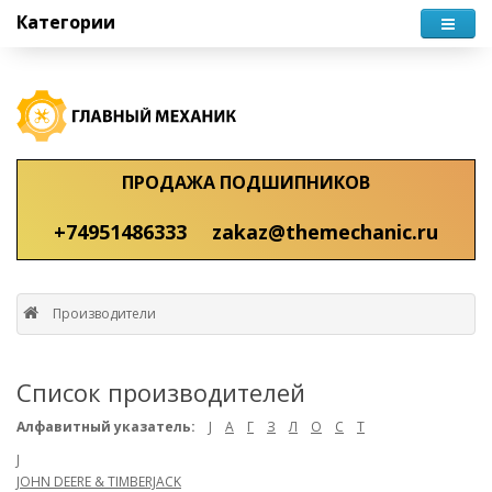
Категории
ПРОДАЖА ПОДШИПНИКОВ
+74951486333
zakaz@themechanic.ru
Производители
Список производителей
Алфавитный указатель:
J
А
Г
З
Л
О
С
Т
J
JOHN DEERE & TIMBERJACK