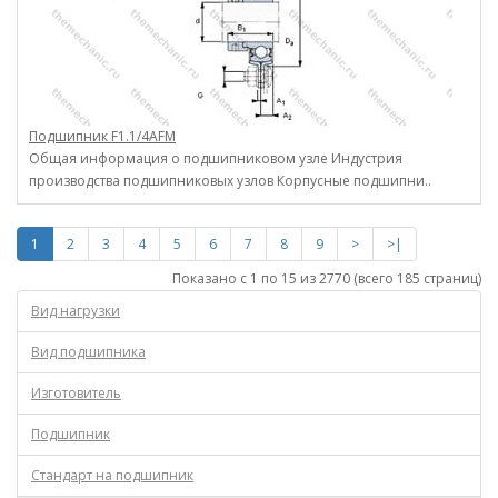
Подшипник F1.1/4AFM
Общая информация о подшипниковом узле Индустрия
производства подшипниковых узлов Корпусные подшипни..
1
2
3
4
5
6
7
8
9
>
>|
Показано с 1 по 15 из 2770 (всего 185 страниц)
Вид нагрузки
Вид подшипника
Изготовитель
Подшипник
Стандарт на подшипник