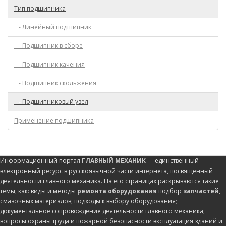
Тип подшипника
- Линейный подшипник
- Подшипник в сборе
- Подшипник качения
- Подшипник скольжения
- Подшипниковый узел
Применение подшипника
Информационный портал
ГЛАВНЫЙ МЕХАНИК
— единственный
электронный ресурс в русскоязычной части интернета, посвященный
деятельности главного механика. На его страницах раскрываются такие
темы, как: виды и методы
ремонта оборудования
подбор
запчастей
,
смазочных материалов; подходы к выбору оборудования;
документальное сопровождение деятельности главного механика;
вопросы охраны труда и пожарной безопасности эксплуатация зданий и