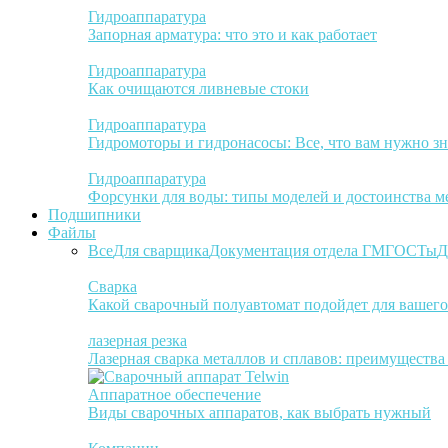
Гидроаппаратура
Запорная арматура: что это и как работает
Гидроаппаратура
Как очищаются ливневые стоки
Гидроаппаратура
Гидромоторы и гидронасосы: Все, что вам нужно зн
Гидроаппаратура
Форсунки для воды: типы моделей и достоинства м
Подшипники
Файлы
Все
Для сварщика
Документация отдела ГМ
ГОСТы
Д
Сварка
Какой сварочный полуавтомат подойдет для вашего
лазерная резка
Лазерная сварка металлов и сплавов: преимуществ
Аппаратное обеспечение
Виды сварочных аппаратов, как выбрать нужный