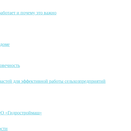
работает и почему это важно
 доме
овечность
частей для эффективной работы сельхозпредприятий
ООО «Гидростроймаш»
ости