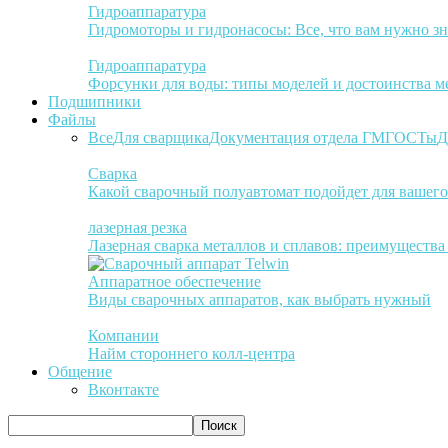
Гидроаппаратура
Гидромоторы и гидронасосы: Все, что вам нужно зн
Гидроаппаратура
Форсунки для воды: типы моделей и достоинства м
Подшипники
Файлы
Все
Для сварщика
Документация отдела ГМ
ГОСТы
Д
Сварка
Какой сварочный полуавтомат подойдет для вашего
лазерная резка
Лазерная сварка металлов и сплавов: преимуществ
Аппаратное обеспечение
Виды сварочных аппаратов, как выбрать нужный
Компании
Найм стороннего колл-центра
Общение
Вконтакте