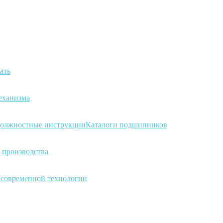
ать
еханизма
олжностные инструкции
Каталоги подшипников
 производства
а современной технологии