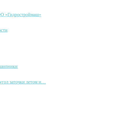
ООО «Гидростроймаш»
ости
дшипники
 угол заточки летом и…