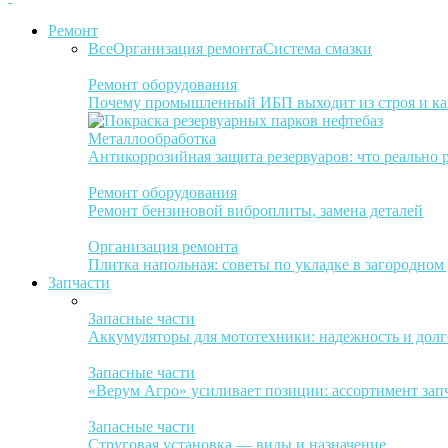
Ремонт
Все
Организация ремонта
Система смазки
Ремонт оборудования
Почему промышленный ИБП выходит из строя и ка
Металлообработка
Антикоррозийная защита резервуаров: что реально 
Ремонт оборудования
Ремонт бензиновой виброплиты, замена деталей
Организация ремонта
Плитка напольная: советы по укладке в загородном
Запчасти
Запасные части
Аккумуляторы для мототехники: надежность и долг
Запасные части
«Верум Агро» усиливает позиции: ассортимент зап
Запасные части
Струговая установка — виды и назначение