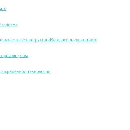
ать
еханизма
олжностные инструкции
Каталоги подшипников
 производства
а современной технологии