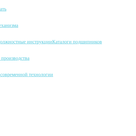
ать
еханизма
олжностные инструкции
Каталоги подшипников
 производства
а современной технологии