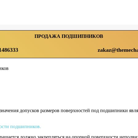
ПРОДАЖА ПОДШИПНИКОВ
1486333
zakaz@themecha
иков
 значения допусков размеров поверхностей под подшипники явл
ности подшипников.
ращается должно закрепляться на опорной поверхности неподвижн