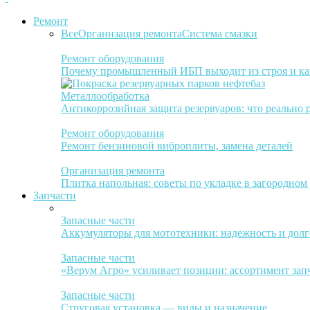
Ремонт
Все
Организация ремонта
Система смазки
Ремонт оборудования
Почему промышленный ИБП выходит из строя и ка
Металлообработка
Антикоррозийная защита резервуаров: что реально 
Ремонт оборудования
Ремонт бензиновой виброплиты, замена деталей
Организация ремонта
Плитка напольная: советы по укладке в загородном
Запчасти
Запасные части
Аккумуляторы для мототехники: надежность и долг
Запасные части
«Верум Агро» усиливает позиции: ассортимент зап
Запасные части
Струговая установка — виды и назначение