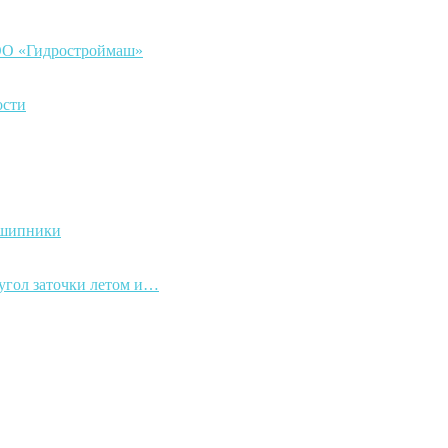
ООО «Гидростроймаш»
ости
дшипники
 угол заточки летом и…