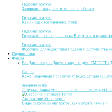
Гидроаппаратура
Запорная арматура: что это и как работает
Гидроаппаратура
Как очищаются ливневые стоки
Гидроаппаратура
Гидромоторы и гидронасосы: Все, что вам нужно зн
Гидроаппаратура
Форсунки для воды: типы моделей и достоинства м
Подшипники
Файлы
Все
Для сварщика
Документация отдела ГМ
ГОСТы
Д
Сварка
Какой сварочный полуавтомат подойдет для вашего
лазерная резка
Лазерная сварка металлов и сплавов: преимуществ
Аппаратное обеспечение
Виды сварочных аппаратов, как выбрать нужный