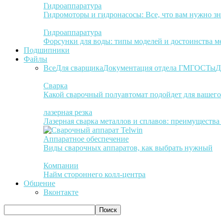
Гидроаппаратура
Гидромоторы и гидронасосы: Все, что вам нужно зн
Гидроаппаратура
Форсунки для воды: типы моделей и достоинства м
Подшипники
Файлы
Все
Для сварщика
Документация отдела ГМ
ГОСТы
Д
Сварка
Какой сварочный полуавтомат подойдет для вашего
лазерная резка
Лазерная сварка металлов и сплавов: преимуществ
Аппаратное обеспечение
Виды сварочных аппаратов, как выбрать нужный
Компании
Найм стороннего колл-центра
Общение
Вконтакте