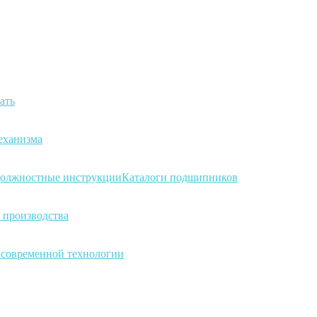
ать
еханизма
олжностные инструкции
Каталоги подшипников
 производства
а современной технологии