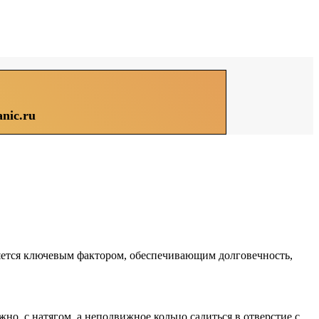
nic.ru
яется ключевым фактором, обеспечивающим долговечность,
о, с натягом, а неподвижное кольцо садиться в отверстие с