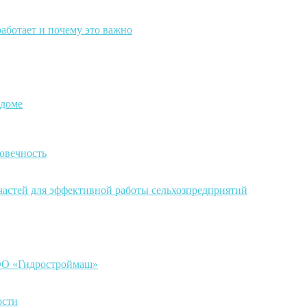
работает и почему это важно
 доме
овечность
частей для эффективной работы сельхозпредприятий
ООО «Гидростроймаш»
ости