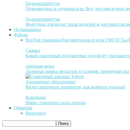
Гидроаппаратура
Гидромоторы и гидронасосы: Все, что вам нужно зн
Гидроаппаратура
Форсунки для воды: типы моделей и достоинства м
Подшипники
Файлы
Все
Для сварщика
Документация отдела ГМ
ГОСТы
Д
Сварка
Какой сварочный полуавтомат подойдет для вашего
лазерная резка
Лазерная сварка металлов и сплавов: преимуществ
Аппаратное обеспечение
Виды сварочных аппаратов, как выбрать нужный
Компании
Найм стороннего колл-центра
Общение
Вконтакте