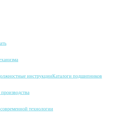
ать
еханизма
олжностные инструкции
Каталоги подшипников
 производства
а современной технологии