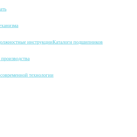
ать
еханизма
олжностные инструкции
Каталоги подшипников
 производства
а современной технологии