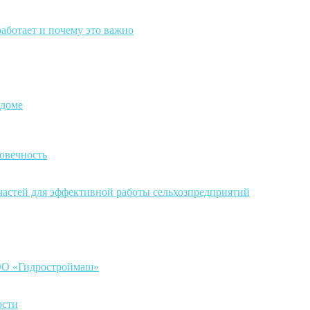
работает и почему это важно
 доме
овечность
частей для эффективной работы сельхозпредприятий
ООО «Гидростроймаш»
ости