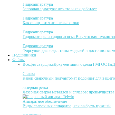
Гидроаппаратура
Запорная арматура: что это и как работает
Гидроаппаратура
Как очищаются ливневые стоки
Гидроаппаратура
Гидромоторы и гидронасосы: Все, что вам нужно зн
Гидроаппаратура
Форсунки для воды: типы моделей и достоинства м
Подшипники
Файлы
Все
Для сварщика
Документация отдела ГМ
ГОСТы
Д
Сварка
Какой сварочный полуавтомат подойдет для вашего
лазерная резка
Лазерная сварка металлов и сплавов: преимуществ
Аппаратное обеспечение
Виды сварочных аппаратов, как выбрать нужный