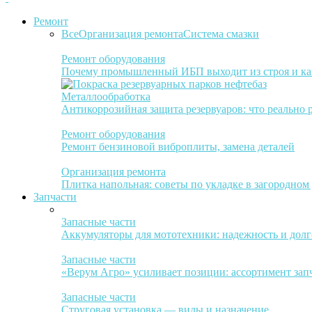
Ремонт
Все
Организация ремонта
Система смазки
Ремонт оборудования
Почему промышленный ИБП выходит из строя и ка
Металлообработка
Антикоррозийная защита резервуаров: что реально 
Ремонт оборудования
Ремонт бензиновой виброплиты, замена деталей
Организация ремонта
Плитка напольная: советы по укладке в загородном
Запчасти
Запасные части
Аккумуляторы для мототехники: надежность и долг
Запасные части
«Верум Агро» усиливает позиции: ассортимент зап
Запасные части
Струговая установка — виды и назначение