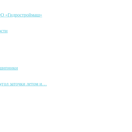
ООО «Гидростроймаш»
ости
дшипники
 угол заточки летом и…