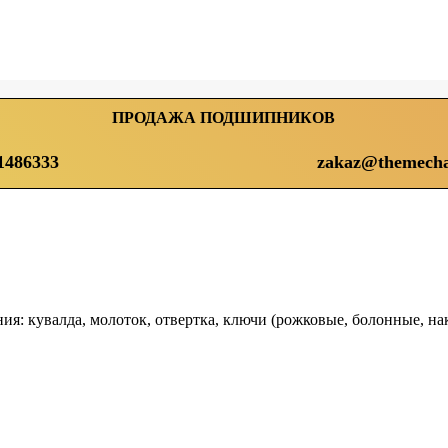
ПРОДАЖА ПОДШИПНИКОВ
1486333
zakaz@themecha
я: кувалда, молоток, отвертка, ключи (рожковые, болонные, наки