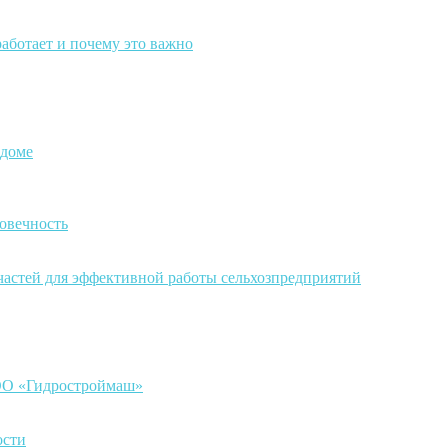
работает и почему это важно
 доме
овечность
частей для эффективной работы сельхозпредприятий
ООО «Гидростроймаш»
ости