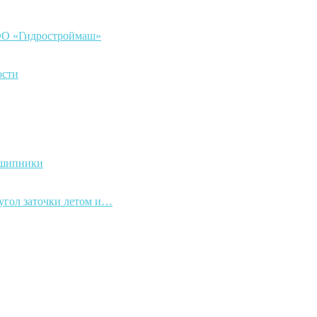
ООО «Гидростроймаш»
ости
дшипники
 угол заточки летом и…