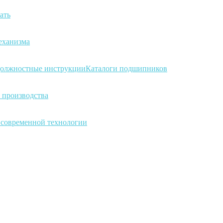
ать
еханизма
олжностные инструкции
Каталоги подшипников
 производства
а современной технологии