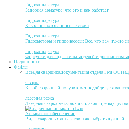
Гидроаппаратура
Запорная арматура: что это и как работает
Гидроаппаратура
Как очищаются ливневые стоки
Гидроаппаратура
Гидромоторы и гидронасосы: Все, что вам нужно зн
Гидроаппаратура
Форсунки для воды: типы моделей и достоинства м
Подшипники
Файлы
Все
Для сварщика
Документация отдела ГМ
ГОСТы
Д
Сварка
Какой сварочный полуавтомат подойдет для вашего
лазерная резка
Лазерная сварка металлов и сплавов: преимуществ
Аппаратное обеспечение
Виды сварочных аппаратов, как выбрать нужный