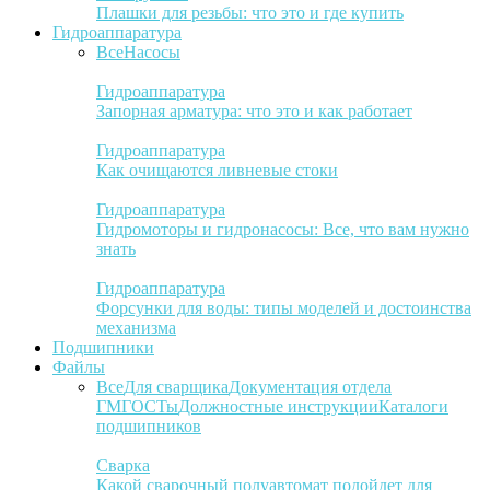
Плашки для резьбы: что это и где купить
Гидроаппаратура
Все
Насосы
Гидроаппаратура
Запорная арматура: что это и как работает
Гидроаппаратура
Как очищаются ливневые стоки
Гидроаппаратура
Гидромоторы и гидронасосы: Все, что вам нужно
знать
Гидроаппаратура
Форсунки для воды: типы моделей и достоинства
механизма
Подшипники
Файлы
Все
Для сварщика
Документация отдела
ГМ
ГОСТы
Должностные инструкции
Каталоги
подшипников
Сварка
Какой сварочный полуавтомат подойдет для