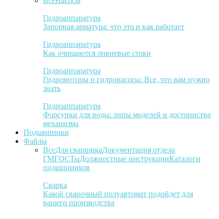
Все
Насосы
Гидроаппаратура
Запорная арматура: что это и как работает
Гидроаппаратура
Как очищаются ливневые стоки
Гидроаппаратура
Гидромоторы и гидронасосы: Все, что вам нужно
знать
Гидроаппаратура
Форсунки для воды: типы моделей и достоинства
механизма
Подшипники
Файлы
Все
Для сварщика
Документация отдела
ГМ
ГОСТы
Должностные инструкции
Каталоги
подшипников
Сварка
Какой сварочный полуавтомат подойдет для
вашего производства