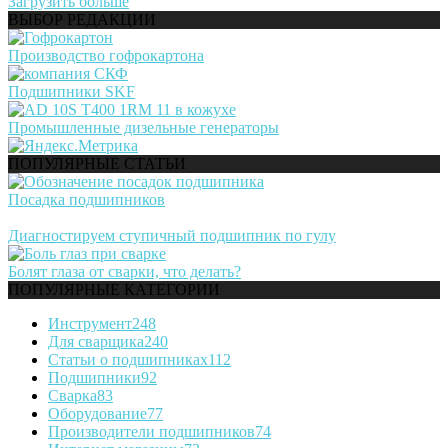
Загрузить больше
ВЫБОР РЕДАКЦИИ
Производство гофрокартона
Подшипники SKF
Промышленные дизельные генераторы
ПОПУЛЯРНЫЕ СТАТЬИ
Посадка подшипников
Диагностируем ступичный подшипник по гулу
Болят глаза от сварки, что делать?
ПОПУЛЯРНЫЕ КАТЕГОРИИ
Инструмент
248
Для сварщика
240
Статьи о подшипниках
112
Подшипники
92
Сварка
83
Оборудование
77
Производители подшипников
74