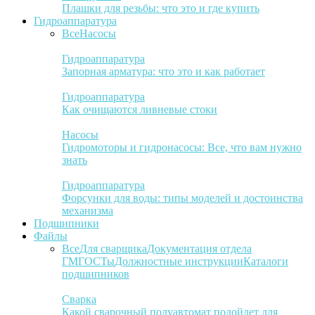
Плашки для резьбы: что это и где купить
Гидроаппаратура
Все
Насосы
Гидроаппаратура
Запорная арматура: что это и как работает
Гидроаппаратура
Как очищаются ливневые стоки
Насосы
Гидромоторы и гидронасосы: Все, что вам нужно
знать
Гидроаппаратура
Форсунки для воды: типы моделей и достоинства
механизма
Подшипники
Файлы
Все
Для сварщика
Документация отдела
ГМ
ГОСТы
Должностные инструкции
Каталоги
подшипников
Сварка
Какой сварочный полуавтомат подойдет для