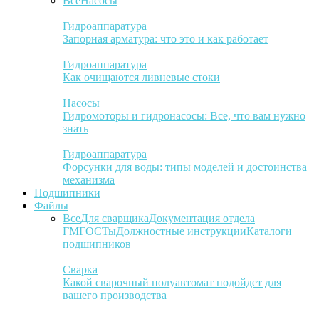
Все
Насосы
Гидроаппаратура
Запорная арматура: что это и как работает
Гидроаппаратура
Как очищаются ливневые стоки
Насосы
Гидромоторы и гидронасосы: Все, что вам нужно
знать
Гидроаппаратура
Форсунки для воды: типы моделей и достоинства
механизма
Подшипники
Файлы
Все
Для сварщика
Документация отдела
ГМ
ГОСТы
Должностные инструкции
Каталоги
подшипников
Сварка
Какой сварочный полуавтомат подойдет для
вашего производства