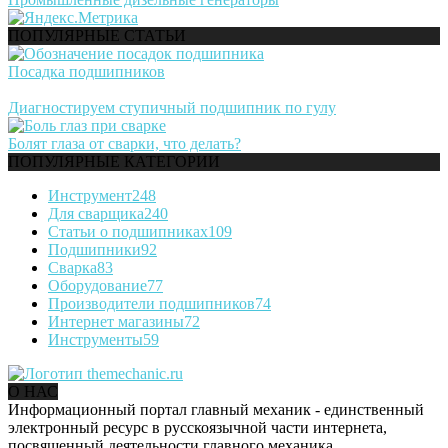
ПОПУЛЯРНЫЕ СТАТЬИ
Посадка подшипников
Диагностируем ступичный подшипник по гулу
Болят глаза от сварки, что делать?
ПОПУЛЯРНЫЕ КАТЕГОРИИ
Инструмент
248
Для сварщика
240
Статьи о подшипниках
109
Подшипники
92
Сварка
83
Оборудование
77
Производители подшипников
74
Интернет магазины
72
Инструменты
59
О НАС
Информационный портал главный механик - единственный
электронный ресурс в русскоязычной части интернета,
посвященный деятельности главного механика.