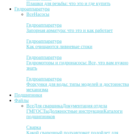
Плашки для резьбы: что это и где купить
Гидроаппаратура
Все
Насосы
Гидроаппаратура
Запорная арматура: что это и как работает
Гидроаппаратура
Как очищаются ливневые стоки
Гидроаппаратура
Гидромоторы и гидронасосы: Все, что вам нужно
знать
Гидроаппаратура
Форсунки для воды: типы моделей и достоинства
механизма
Подшипники
Файлы
Все
Для сварщика
Документация отдела
ГМ
ГОСТы
Должностные инструкции
Каталоги
подшипников
Сварка
Какой сварочный полуавтомат подойдет для