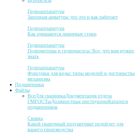
Все
Насосы
Гидроаппаратура
Запорная арматура: что это и как работает
Гидроаппаратура
Как очищаются ливневые стоки
Гидроаппаратура
Гидромоторы и гидронасосы: Все, что вам нужно
знать
Гидроаппаратура
Форсунки для воды: типы моделей и достоинства
механизма
Подшипники
Файлы
Все
Для сварщика
Документация отдела
ГМ
ГОСТы
Должностные инструкции
Каталоги
подшипников
Сварка
Какой сварочный полуавтомат подойдет для
вашего производства