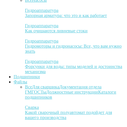
Все
Насосы
Гидроаппаратура
Запорная арматура: что это и как работает
Гидроаппаратура
Как очищаются ливневые стоки
Гидроаппаратура
Гидромоторы и гидронасосы: Все, что вам нужно
знать
Гидроаппаратура
Форсунки для воды: типы моделей и достоинства
механизма
Подшипники
Файлы
Все
Для сварщика
Документация отдела
ГМ
ГОСТы
Должностные инструкции
Каталоги
подшипников
Сварка
Какой сварочный полуавтомат подойдет для
вашего производства