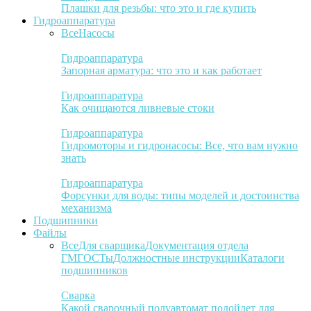
Плашки для резьбы: что это и где купить
Гидроаппаратура
Все
Насосы
Гидроаппаратура
Запорная арматура: что это и как работает
Гидроаппаратура
Как очищаются ливневые стоки
Гидроаппаратура
Гидромоторы и гидронасосы: Все, что вам нужно
знать
Гидроаппаратура
Форсунки для воды: типы моделей и достоинства
механизма
Подшипники
Файлы
Все
Для сварщика
Документация отдела
ГМ
ГОСТы
Должностные инструкции
Каталоги
подшипников
Сварка
Какой сварочный полуавтомат подойдет для