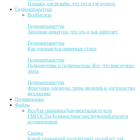
Плашки для резьбы: что это и где купить
Гидроаппаратура
Все
Насосы
Гидроаппаратура
Запорная арматура: что это и как работает
Гидроаппаратура
Как очищаются ливневые стоки
Гидроаппаратура
Гидромоторы и гидронасосы: Все, что вам нужно
знать
Гидроаппаратура
Форсунки для воды: типы моделей и достоинства
механизма
Подшипники
Файлы
Все
Для сварщика
Документация отдела
ГМ
ГОСТы
Должностные инструкции
Каталоги
подшипников
Сварка
Какой сварочный полуавтомат подойдет для