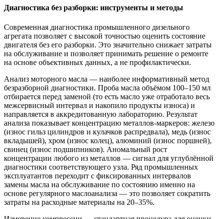
Диагностика без разборки: инструменты и методы
Современная диагностика промышленного дизельного
агрегата позволяет с высокой точностью оценить состояние
двигателя без его разборки. Это значительно снижает затраты
на обслуживание и позволяет принимать решение о ремонте
на основе объективных данных, а не профилактически.
Анализ моторного масла — наиболее информативный метод
безразборной диагностики. Проба масла объёмом 100–150 мл
отбирается перед заменой (то есть масло уже отработало весь
межсервисный интервал и накопило продукты износа) и
направляется в аккредитованную лабораторию. Результат
анализа показывает концентрацию металлов-маркеров: железо
(износ гильз цилиндров и кулачков распредвала), медь (износ
вкладышей), хром (износ колец), алюминий (износ поршней),
свинец (износ подшипников). Аномальный рост
концентрации любого из металлов — сигнал для углублённой
диагностики соответствующего узла. Ряд промышленных
эксплуатантов переходит с фиксированных интервалов
замены масла на обслуживание по состоянию именно на
основе регулярного маслоанализа — это позволяет сократить
затраты на расходные материалы на 20–35%.
Измерение компрессии — стандартная процедура для оценки