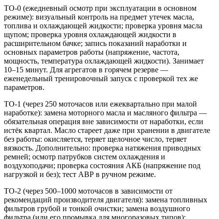
ТО-0 (ежедневный осмотр при эксплуатации в основном
режиме): визуальный контроль на предмет утечек масла,
топлива и охлаждающей жидкости; проверка уровня масла
щупом; проверка уровня охлаждающей жидкости в
расширительном бачке; запись показаний наработки и
основных параметров работы (напряжение, частота,
мощность, температура охлаждающей жидкости). Занимает
10–15 минут. Для агрегатов в горячем резерве —
еженедельный тренировочный запуск с проверкой тех же
параметров.
ТО-1 (через 250 моточасов или ежеквартально при малой
наработке): замена моторного масла и масляного фильтра —
обязательная операция вне зависимости от наработки, если
истёк квартал. Масло стареет даже при хранении в двигателе
без работы: окисляется, теряет щелочное число, теряет
вязкость. Дополнительно: проверка натяжения приводных
ремней; осмотр патрубков систем охлаждения и
воздухоподачи; проверка состояния АКБ (напряжение под
нагрузкой и без); тест АВР в ручном режиме.
ТО-2 (через 500–1000 моточасов в зависимости от
рекомендаций производителя двигателя): замена топливных
фильтров грубой и тонкой очистки; замена воздушного
фильтра (или его промывка для многоразовых типов);