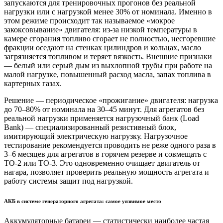
запускаются для тренировочных прогонов без реальной
нагрузки или с нагрузкой менее 30% от номинала. Именно в
этом режиме происходит так называемое «мокрое
закоксовывание» двигателя: из-за низкой температуры в
камере сгорания топливо сгорает не полностью, несгоревшие
фракции оседают на стенках цилиндров и кольцах, масло
загрязняется топливом и теряет вязкость. Внешние признаки
— белый или серый дым из выхлопной трубы при работе на
малой нагрузке, повышенный расход масла, запах топлива в
картерных газах.
Решение — периодическое «прожигание» двигателя: нагрузка
до 70–80% от номинала на 30–45 минут. Для агрегатов без
реальной нагрузки применяется нагрузочный банк (Load
Bank) — специализированный резистивный блок,
имитирующий электрическую нагрузку. Нагрузочное
тестирование рекомендуется проводить не реже одного раза в
3–6 месяцев для агрегатов в горячем резерве и совмещать с
ТО-2 или ТО-3. Это одновременно очищает двигатель от
нагара, позволяет проверить реальную мощность агрегата и
работу системы защит под нагрузкой.
АКБ в системе генераторного агрегата: самое уязвимое место
Аккумуляторные батареи — статистически наиболее частая