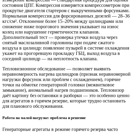
состояния ЦПГ. Компрессия измеряется компрессометром при
прокрутке двигателя стартером с выкрученными форсунками.
Нормальная компрессия для форсированных дизелей — 28–36
кгс/см². Отклонение более 15–20% между цилиндрами или
снижение ниже порогового значения указывает на износ
колец или нарушение герметичности клапанов.
Дополнительный тест — проверка утечки воздуха через
снятый маслозаливной горловины при подаче сжатого
воздуха в цилиндр: появление пузырей в системе охлаждения
укажет на прогоревшую прокладку ГБЦ, выход воздуха в
соседний цилиндр — на неплотность клапана.
Тепловизионное обследование — позволяет выявить
неравномерность нагрева цилиндров (признак неравномерной
нагрузки форсунок или проблем с охлаждением), горячие
точки на обмотке генераторной головки (межвитковое
замыкание), аномальный нагрев подшипников. Тепловизор
даёт картину без остановки и разборки — это особенно ценно
для агрегатов в горячем резерве, которые трудно остановить
для планового обслуживания.
Работа на малой нагрузке: проблема и решение
Генераторные агрегаты в режиме горячего резерва часто