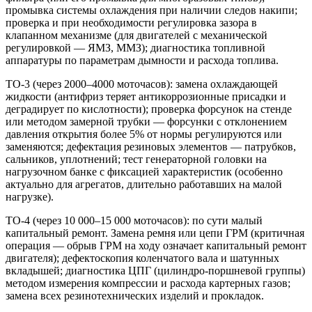
промывка системы охлаждения при наличии следов накипи;
проверка и при необходимости регулировка зазора в
клапанном механизме (для двигателей с механической
регулировкой — ЯМЗ, ММЗ); диагностика топливной
аппаратуры по параметрам дымности и расхода топлива.
ТО-3 (через 2000–4000 моточасов): замена охлаждающей
жидкости (антифриз теряет антикоррозионные присадки и
деградирует по кислотности); проверка форсунок на стенде
или методом замерной трубки — форсунки с отклонением
давления открытия более 5% от нормы регулируются или
заменяются; дефектация резиновых элементов — патрубков,
сальников, уплотнений; тест генераторной головки на
нагрузочном банке с фиксацией характеристик (особенно
актуально для агрегатов, длительно работавших на малой
нагрузке).
ТО-4 (через 10 000–15 000 моточасов): по сути малый
капитальный ремонт. Замена ремня или цепи ГРМ (критичная
операция — обрыв ГРМ на ходу означает капитальный ремонт
двигателя); дефектоскопия коленчатого вала и шатунных
вкладышей; диагностика ЦПГ (цилиндро-поршневой группы)
методом измерения компрессии и расхода картерных газов;
замена всех резинотехнических изделий и прокладок.