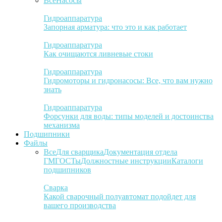
Все
Насосы
Гидроаппаратура
Запорная арматура: что это и как работает
Гидроаппаратура
Как очищаются ливневые стоки
Гидроаппаратура
Гидромоторы и гидронасосы: Все, что вам нужно
знать
Гидроаппаратура
Форсунки для воды: типы моделей и достоинства
механизма
Подшипники
Файлы
Все
Для сварщика
Документация отдела
ГМ
ГОСТы
Должностные инструкции
Каталоги
подшипников
Сварка
Какой сварочный полуавтомат подойдет для
вашего производства