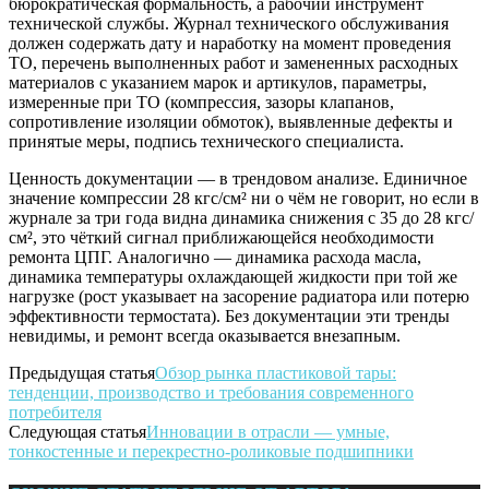
бюрократическая формальность, а рабочий инструмент
технической службы. Журнал технического обслуживания
должен содержать дату и наработку на момент проведения
ТО, перечень выполненных работ и замененных расходных
материалов с указанием марок и артикулов, параметры,
измеренные при ТО (компрессия, зазоры клапанов,
сопротивление изоляции обмоток), выявленные дефекты и
принятые меры, подпись технического специалиста.
Ценность документации — в трендовом анализе. Единичное
значение компрессии 28 кгс/см² ни о чём не говорит, но если в
журнале за три года видна динамика снижения с 35 до 28 кгс/
см², это чёткий сигнал приближающейся необходимости
ремонта ЦПГ. Аналогично — динамика расхода масла,
динамика температуры охлаждающей жидкости при той же
нагрузке (рост указывает на засорение радиатора или потерю
эффективности термостата). Без документации эти тренды
невидимы, и ремонт всегда оказывается внезапным.
Предыдущая статья
Обзор рынка пластиковой тары:
тенденции, производство и требования современного
потребителя
Следующая статья
Инновации в отрасли — умные,
тонкостенные и перекрестно-роликовые подшипники