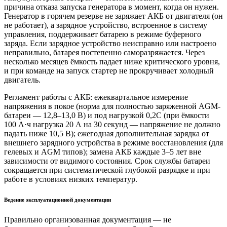
причина отказа запуска генератора в момент, когда он нужен.
Генератор в горячем резерве не заряжает АКБ от двигателя (он
не работает), а зарядное устройство, встроенное в систему
управления, поддерживает батарею в режиме буферного
заряда. Если зарядное устройство неисправно или настроено
неправильно, батарея постепенно саморазряжается. Через
несколько месяцев ёмкость падает ниже критического уровня,
и при команде на запуск стартер не прокручивает холодный
двигатель.
Регламент работы с АКБ: ежеквартальное измерение
напряжения в покое (норма для полностью заряженной AGM-
батареи — 12,8–13,0 В) и под нагрузкой 0,2С (при ёмкости
100 А·ч нагрузка 20 А на 30 секунд — напряжение не должно
падать ниже 10,5 В); ежегодная дополнительная зарядка от
внешнего зарядного устройства в режиме восстановления (для
гелевых и AGM типов); замена АКБ каждые 3–5 лет вне
зависимости от видимого состояния. Срок службы батареи
сокращается при систематической глубокой разрядке и при
работе в условиях низких температур.
Ведение эксплуатационной документации
Правильно организованная документация — не