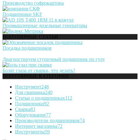
Производство гофрокартона
Подшипники SKF
Промышленные дизельные генераторы
ПОПУЛЯРНЫЕ СТАТЬИ
Посадка подшипников
Диагностируем ступичный подшипник по гулу
Болят глаза от сварки, что делать?
ПОПУЛЯРНЫЕ КАТЕГОРИИ
Инструмент
248
Для сварщика
240
Статьи о подшипниках
112
Подшипники
92
Сварка
83
Оборудование
77
Производители подшипников
74
Интернет магазины
72
Инструменты
59