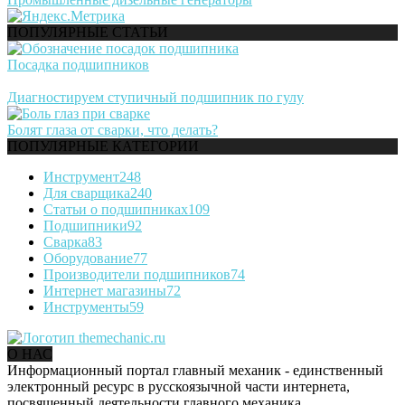
ПОПУЛЯРНЫЕ СТАТЬИ
Посадка подшипников
Диагностируем ступичный подшипник по гулу
Болят глаза от сварки, что делать?
ПОПУЛЯРНЫЕ КАТЕГОРИИ
Инструмент
248
Для сварщика
240
Статьи о подшипниках
109
Подшипники
92
Сварка
83
Оборудование
77
Производители подшипников
74
Интернет магазины
72
Инструменты
59
О НАС
Информационный портал главный механик - единственный
электронный ресурс в русскоязычной части интернета,
посвященный деятельности главного механика.