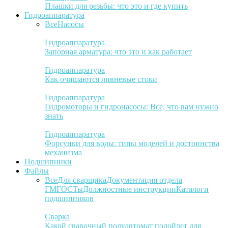
Плашки для резьбы: что это и где купить
Гидроаппаратура
Все
Насосы
Гидроаппаратура
Запорная арматура: что это и как работает
Гидроаппаратура
Как очищаются ливневые стоки
Гидроаппаратура
Гидромоторы и гидронасосы: Все, что вам нужно
знать
Гидроаппаратура
Форсунки для воды: типы моделей и достоинства
механизма
Подшипники
Файлы
Все
Для сварщика
Документация отдела
ГМ
ГОСТы
Должностные инструкции
Каталоги
подшипников
Сварка
Какой сварочный полуавтомат подойдет для