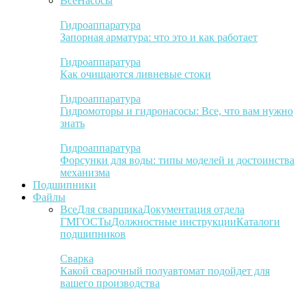
Все
Насосы
Гидроаппаратура
Запорная арматура: что это и как работает
Гидроаппаратура
Как очищаются ливневые стоки
Гидроаппаратура
Гидромоторы и гидронасосы: Все, что вам нужно
знать
Гидроаппаратура
Форсунки для воды: типы моделей и достоинства
механизма
Подшипники
Файлы
Все
Для сварщика
Документация отдела
ГМ
ГОСТы
Должностные инструкции
Каталоги
подшипников
Сварка
Какой сварочный полуавтомат подойдет для
вашего производства