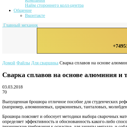
Компании
Найм стороннего колл-центра
Общение
Вконтакте
Главный механик
+7495
Домой
Файлы
Для сварщика
Сварка сплавов на основе алюми
Сварка сплавов на основе алюминия и
03.03.2018
70
Выпущенная брошюра отличное пособие для студенческих рефе
(например, алюминиевых, циркониевых, танталовых, молибден
Брошюра поясняет и обоснует методики выбора сварочных мате
определяет эффективность и обоснованность какого-либо спо
технические требования к оснастке, для защиты металла, и со