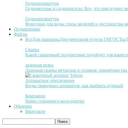
Гидроаппаратура
Гидромоторы и гидронасосы: Все, что вам нужно зн
Гидроаппаратура
Форсунки для воды: типы моделей и достоинства м
Подшипники
Файлы
Все
Для сварщика
Документация отдела ГМ
ГОСТы
Д
Сварка
Какой сварочный полуавтомат подойдет для вашего
лазерная резка
Лазерная сварка металлов и сплавов: преимуществ
Аппаратное обеспечение
Виды сварочных аппаратов, как выбрать нужный
Компании
Найм стороннего колл-центра
Общение
Вконтакте