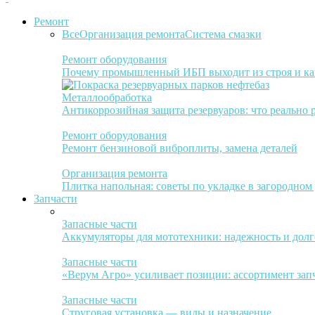
Ремонт
Все
Организация ремонта
Система смазки
Ремонт оборудования
Почему промышленный ИБП выходит из строя и ка
Металлообработка
Антикоррозийная защита резервуаров: что реально 
Ремонт оборудования
Ремонт бензиновой виброплиты, замена деталей
Организация ремонта
Плитка напольная: советы по укладке в загородном
Запчасти
Запасные части
Аккумуляторы для мототехники: надежность и долг
Запасные части
«Верум Агро» усиливает позиции: ассортимент зап
Запасные части
Струговая установка — виды и назначение