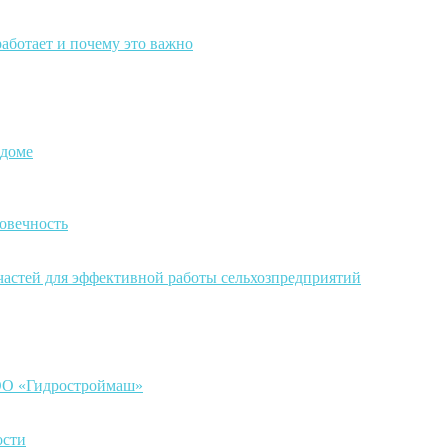
работает и почему это важно
 доме
овечность
частей для эффективной работы сельхозпредприятий
ООО «Гидростроймаш»
ости