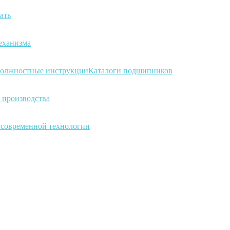
ать
еханизма
олжностные инструкции
Каталоги подшипников
 производства
а современной технологии