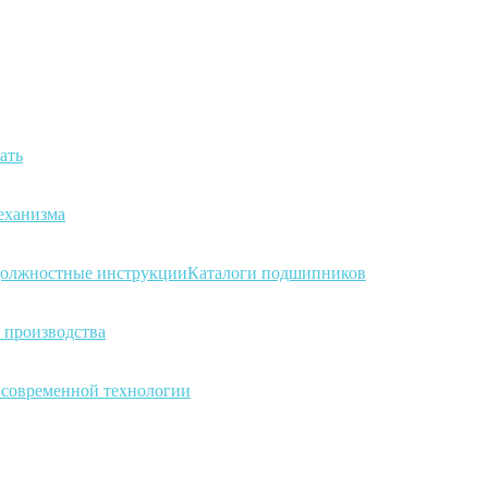
ать
еханизма
олжностные инструкции
Каталоги подшипников
 производства
а современной технологии