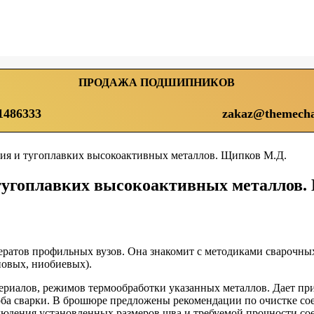
ПРОДАЖА ПОДШИПНИКОВ
1486333
zakaz@themecha
ния и тугоплавких высокоактивных металлов. Щипков М.Д.
 тугоплавких высокоактивных металлов.
ратов профильных вузов. Она знакомит с методиками сварочны
овых, ниобиевых).
риалов, режимов термообработки указанных металлов. Дает при
соба сварки. В брошюре предложены рекомендации по очистке с
блюдения установленных размеров шва и требуемой прочности со