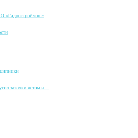
ООО «Гидростроймаш»
ости
дшипники
 угол заточки летом и…