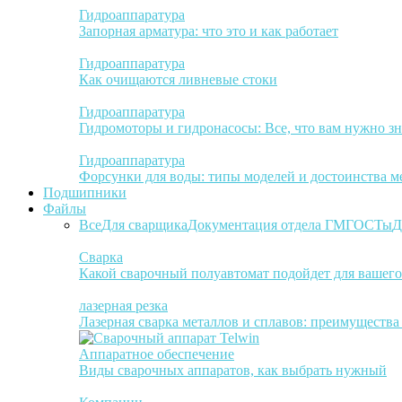
Гидроаппаратура
Запорная арматура: что это и как работает
Гидроаппаратура
Как очищаются ливневые стоки
Гидроаппаратура
Гидромоторы и гидронасосы: Все, что вам нужно зн
Гидроаппаратура
Форсунки для воды: типы моделей и достоинства м
Подшипники
Файлы
Все
Для сварщика
Документация отдела ГМ
ГОСТы
Д
Сварка
Какой сварочный полуавтомат подойдет для вашего
лазерная резка
Лазерная сварка металлов и сплавов: преимуществ
Аппаратное обеспечение
Виды сварочных аппаратов, как выбрать нужный