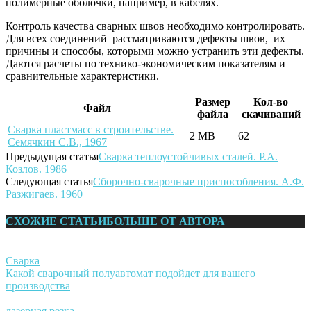
полимерные оболочки, например, в кабелях.
Контроль качества сварных швов необходимо контролировать.
Для всех соединений рассматриваются дефекты швов, их
причины и способы, которыми можно устранить эти дефекты.
Даются расчеты по технико-экономическим показателям и
сравнительные характеристики.
Размер
Кол-во
Файл
файла
скачиваний
Сварка пластмасс в строительстве.
2 MB
62
Семячкин С.В., 1967
Предыдущая статья
Сварка теплоустойчивых сталей. Р.А.
Козлов. 1986
Следующая статья
Сборочно-сварочные приспособления. А.Ф.
Разжигаев. 1960
СХОЖИЕ СТАТЬИ
БОЛЬШЕ ОТ АВТОРА
Сварка
Какой сварочный полуавтомат подойдет для вашего
производства
лазерная резка