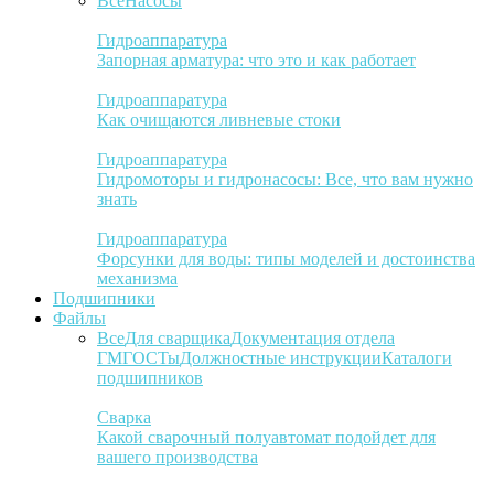
Все
Насосы
Гидроаппаратура
Запорная арматура: что это и как работает
Гидроаппаратура
Как очищаются ливневые стоки
Гидроаппаратура
Гидромоторы и гидронасосы: Все, что вам нужно
знать
Гидроаппаратура
Форсунки для воды: типы моделей и достоинства
механизма
Подшипники
Файлы
Все
Для сварщика
Документация отдела
ГМ
ГОСТы
Должностные инструкции
Каталоги
подшипников
Сварка
Какой сварочный полуавтомат подойдет для
вашего производства