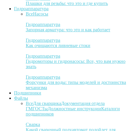
Плашки для резьбы: что это и где купить
Гидроаппаратура
Все
Насосы
Гидроаппаратура
Запорная арматура: что это и как работает
Гидроаппаратура
Как очищаются ливневые стоки
Гидроаппаратура
Гидромоторы и гидронасосы: Все, что вам нужно
знать
Гидроаппаратура
Форсунки для воды: типы моделей и достоинства
механизма
Подшипники
Файлы
Все
Для сварщика
Документация отдела
ГМ
ГОСТы
Должностные инструкции
Каталоги
подшипников
Сварка
Какой сварочный полуавтомат подойдет для