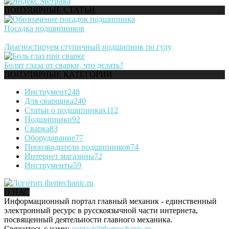
ПОПУЛЯРНЫЕ СТАТЬИ
Посадка подшипников
Диагностируем ступичный подшипник по гулу
Болят глаза от сварки, что делать?
ПОПУЛЯРНЫЕ КАТЕГОРИИ
Инструмент
248
Для сварщика
240
Статьи о подшипниках
112
Подшипники
92
Сварка
83
Оборудование
77
Производители подшипников
74
Интернет магазины
72
Инструменты
59
О НАС
Информационный портал главный механик - единственный
электронный ресурс в русскоязычной части интернета,
посвященный деятельности главного механика.
Свяжитесь с нами:
contact@themechanic.ru