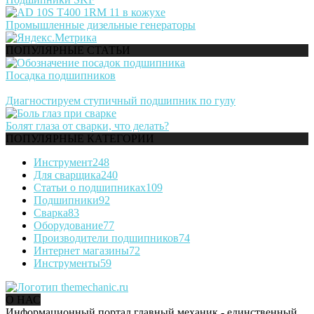
Промышленные дизельные генераторы
ПОПУЛЯРНЫЕ СТАТЬИ
Посадка подшипников
Диагностируем ступичный подшипник по гулу
Болят глаза от сварки, что делать?
ПОПУЛЯРНЫЕ КАТЕГОРИИ
Инструмент
248
Для сварщика
240
Статьи о подшипниках
109
Подшипники
92
Сварка
83
Оборудование
77
Производители подшипников
74
Интернет магазины
72
Инструменты
59
О НАС
Информационный портал главный механик - единственный