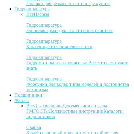
Плашки для резьбы: что это и где купить
Гидроаппаратура
Все
Насосы
Гидроаппаратура
Запорная арматура: что это и как работает
Гидроаппаратура
Как очищаются ливневые стоки
Гидроаппаратура
Гидромоторы и гидронасосы: Все, что вам нужно
знать
Гидроаппаратура
Форсунки для воды: типы моделей и достоинства
механизма
Подшипники
Файлы
Все
Для сварщика
Документация отдела
ГМ
ГОСТы
Должностные инструкции
Каталоги
подшипников
Сварка
Какой сварочный полуавтомат подойдет для