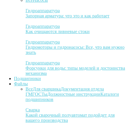
Все
Насосы
Гидроаппаратура
Запорная арматура: что это и как работает
Гидроаппаратура
Как очищаются ливневые стоки
Гидроаппаратура
Гидромоторы и гидронасосы: Все, что вам нужно
знать
Гидроаппаратура
Форсунки для воды: типы моделей и достоинства
механизма
Подшипники
Файлы
Все
Для сварщика
Документация отдела
ГМ
ГОСТы
Должностные инструкции
Каталоги
подшипников
Сварка
Какой сварочный полуавтомат подойдет для
вашего производства