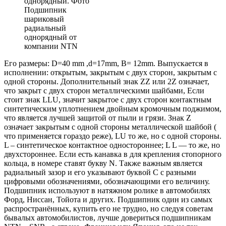
Подшипник
шариковый
радиальный
однорядный от
компании NTN
Его размеры: D=40 mm ,d=17mm, B= 12mm. Выпускается в
исполнении: открытым, закрытым с двух сторон, закрытым с
одной стороны. Дополнительный знак ZZ или 2Z означает,
что закрыт с двух сторон металлическими шайбами, Если
стоит знак LLU, значит закрытое с двух сторон контактным
синтетическим уплотнением двойным кромочным поджимом,
что является лучшей защитой от пыли и грязи. Знак Z
означает закрытым с одной стороны металлической шайбой (
что применяется гораздо реже), LU то же, но с одной стороны.
L – синтетическое контактное одностороннее; L L — то же, но
двухстороннее. Если есть канавка в для крепления стопорного
кольца, в номере ставят букву N. Также важным является
радиальный зазор и его указывают буквой С с разными
цифровыми обозначениями, обозначающими его величину.
Подшипник используют в натяжном ролике в автомобилях
Форд, Ниссан, Тойота и других. Подшипник один из самых
распространённых, купить его не трудно, но следуя советам
бывалых автомобилистов, лучше довериться подшипникам