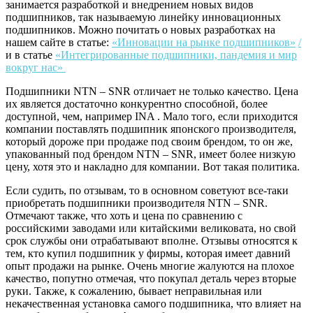
занимается разработкой и внедрением новых видов
подшипников, так называемую линейку инновационных
подшипников. Можно почитать о новых разработках на
нашем сайте в статье:
«Инновации на рынке подшипников»
/
и в статье
«Интегрированные подшипники, пандемия и мир
вокруг нас»
Подшипники NTN – SNR отличает не только качество. Цена
их является достаточно конкурентно способной, более
доступной, чем, например INA . Мало того, если приходится
компании поставлять подшипник японского производителя,
который дороже при продаже под своим брендом, то он же,
упакованный под брендом NTN – SNR, имеет более низкую
цену, хотя это и накладно для компании. Вот такая политика.
Если судить, по отзывам, то в основном советуют все-таки
приобретать подшипники производителя NTN – SNR.
Отмечают также, что хоть и цена по сравнению с
российскими заводами или китайскими великовата, но свой
срок службы они отрабатывают вполне. Отзывы относятся к
тем, кто купил подшипник у фирмы, которая имеет давний
опыт продажи на рынке. Очень многие жалуются на плохое
качество, попутно отмечая, что покупал деталь через вторые
руки. Также, к сожалению, бывает неправильная или
некачественная установка самого подшипника, что влияет на