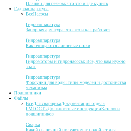
Плашки для резьбы: что это и где купить
Гидроаппаратура
Все
Насосы
Гидроаппаратура
Запорная арматура: что это и как работает
Гидроаппаратура
Как очищаются ливневые стоки
Гидроаппаратура
Гидромоторы и гидронасосы: Все, что вам нужно
знать
Гидроаппаратура
Форсунки для воды: типы моделей и достоинства
механизма
Подшипники
Файлы
Все
Для сварщика
Документация отдела
ГМ
ГОСТы
Должностные инструкции
Каталоги
подшипников
Сварка
Какой сварочный полуавтомат подойдет для