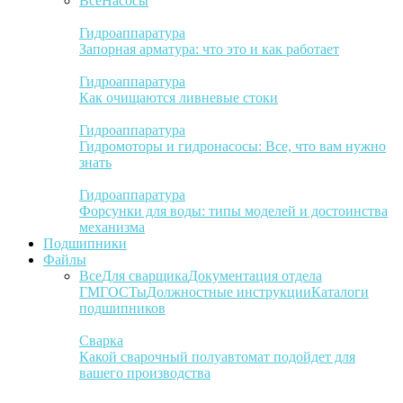
Все
Насосы
Гидроаппаратура
Запорная арматура: что это и как работает
Гидроаппаратура
Как очищаются ливневые стоки
Гидроаппаратура
Гидромоторы и гидронасосы: Все, что вам нужно
знать
Гидроаппаратура
Форсунки для воды: типы моделей и достоинства
механизма
Подшипники
Файлы
Все
Для сварщика
Документация отдела
ГМ
ГОСТы
Должностные инструкции
Каталоги
подшипников
Сварка
Какой сварочный полуавтомат подойдет для
вашего производства