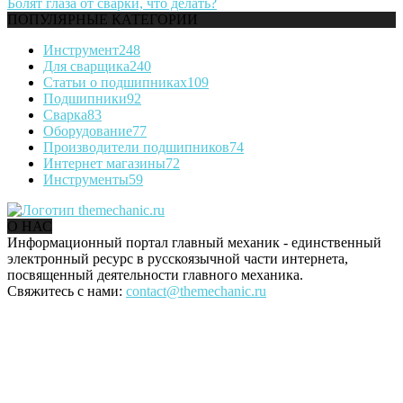
Болят глаза от сварки, что делать?
ПОПУЛЯРНЫЕ КАТЕГОРИИ
Инструмент
248
Для сварщика
240
Статьи о подшипниках
109
Подшипники
92
Сварка
83
Оборудование
77
Производители подшипников
74
Интернет магазины
72
Инструменты
59
О НАС
Информационный портал главный механик - единственный
электронный ресурс в русскоязычной части интернета,
посвященный деятельности главного механика.
Свяжитесь с нами:
contact@themechanic.ru