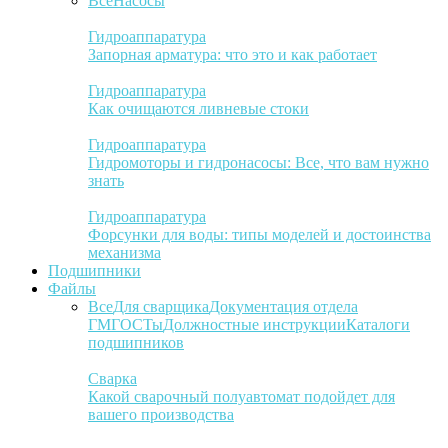
Все
Насосы
Гидроаппаратура
Запорная арматура: что это и как работает
Гидроаппаратура
Как очищаются ливневые стоки
Гидроаппаратура
Гидромоторы и гидронасосы: Все, что вам нужно
знать
Гидроаппаратура
Форсунки для воды: типы моделей и достоинства
механизма
Подшипники
Файлы
Все
Для сварщика
Документация отдела
ГМ
ГОСТы
Должностные инструкции
Каталоги
подшипников
Сварка
Какой сварочный полуавтомат подойдет для
вашего производства