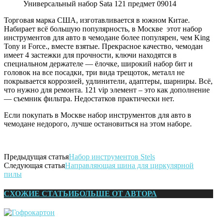
Универсальный набор Sata 121 предмет 09014
Торговая марка США, изготавливается в южном Китае.
Набирает всё большую популярность, в Москве этот набор
инструментов для авто в чемодане более популярен, чем King
Tony и Force., вместе взятые. Прекрасное качество, чемодан
имеет 4 застежки для прочности, ключи находятся в
специальном держателе — ёлочке, широкий набор бит и
головок на все посадки, три вида трещоток, металл не
покрывается коррозией, удлинители, адаптеры, шарниры. Всё,
что нужно для ремонта. 121 vip элемент – это как дополнение
— съемник фильтра. Недостатков практически нет.
Если покупать в Москве набор
инструментов
для авто в
чемодане недорого, лучше остановиться на этом наборе.
Предыдущая статья
Набор инструментов Stels
Следующая статья
Направляющая шина для циркулярной
пилы
СХОЖИЕ СТАТЬИ
БОЛЬШЕ ОТ АВТОРА