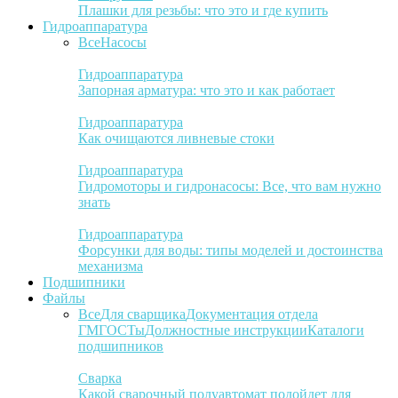
Плашки для резьбы: что это и где купить
Гидроаппаратура
Все
Насосы
Гидроаппаратура
Запорная арматура: что это и как работает
Гидроаппаратура
Как очищаются ливневые стоки
Гидроаппаратура
Гидромоторы и гидронасосы: Все, что вам нужно
знать
Гидроаппаратура
Форсунки для воды: типы моделей и достоинства
механизма
Подшипники
Файлы
Все
Для сварщика
Документация отдела
ГМ
ГОСТы
Должностные инструкции
Каталоги
подшипников
Сварка
Какой сварочный полуавтомат подойдет для