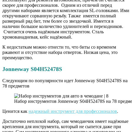
скорее для профессионалов. Одним из отличий перед
другими наборами является комплектация SL-головками. Ими
откручивают сорванную резьбу. Также имеется полный
размерный ряд бит, тем более со звездочкой. Имеется в
наличии большое количество удлинителей и переходников.
Считается очень надёжным инструментом. Сталь
хромованадиевая, кейс надёжный.
К недостаткам можно отнести то, что биты со временем
ржавеют и отсутствие набора отверток. Низкая цена, это
преимущество.
Jonnesway S04H52478S
Следующим по популярности идет Jonnesway S04H52478S на
78 предметов
Набор инструментов Jonnesway S04H52478S на 78 предм
Ценится как
надежный инструмент для профессионалов
.
Достаточно неплохой набор, сам чемоданчик имеет надёжные
крепления для инструмента, который не сыпется даже при
ударе. Сам инструмент хорошего качества и изготовлен из