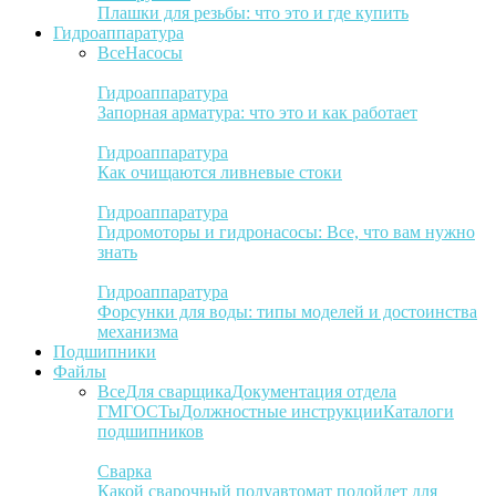
Плашки для резьбы: что это и где купить
Гидроаппаратура
Все
Насосы
Гидроаппаратура
Запорная арматура: что это и как работает
Гидроаппаратура
Как очищаются ливневые стоки
Гидроаппаратура
Гидромоторы и гидронасосы: Все, что вам нужно
знать
Гидроаппаратура
Форсунки для воды: типы моделей и достоинства
механизма
Подшипники
Файлы
Все
Для сварщика
Документация отдела
ГМ
ГОСТы
Должностные инструкции
Каталоги
подшипников
Сварка
Какой сварочный полуавтомат подойдет для