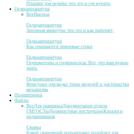
Плашки для резьбы: что это и где купить
Гидроаппаратура
Все
Насосы
Гидроаппаратура
Запорная арматура: что это и как работает
Гидроаппаратура
Как очищаются ливневые стоки
Гидроаппаратура
Гидромоторы и гидронасосы: Все, что вам нужно
знать
Гидроаппаратура
Форсунки для воды: типы моделей и достоинства
механизма
Подшипники
Файлы
Все
Для сварщика
Документация отдела
ГМ
ГОСТы
Должностные инструкции
Каталоги
подшипников
Сварка
Какой сварочный полуавтомат подойдет для