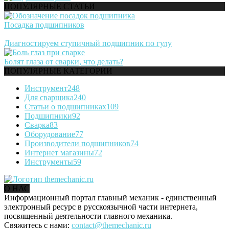
ПОПУЛЯРНЫЕ СТАТЬИ
Посадка подшипников
Диагностируем ступичный подшипник по гулу
Болят глаза от сварки, что делать?
ПОПУЛЯРНЫЕ КАТЕГОРИИ
Инструмент
248
Для сварщика
240
Статьи о подшипниках
109
Подшипники
92
Сварка
83
Оборудование
77
Производители подшипников
74
Интернет магазины
72
Инструменты
59
О НАС
Информационный портал главный механик - единственный
электронный ресурс в русскоязычной части интернета,
посвященный деятельности главного механика.
Свяжитесь с нами:
contact@themechanic.ru