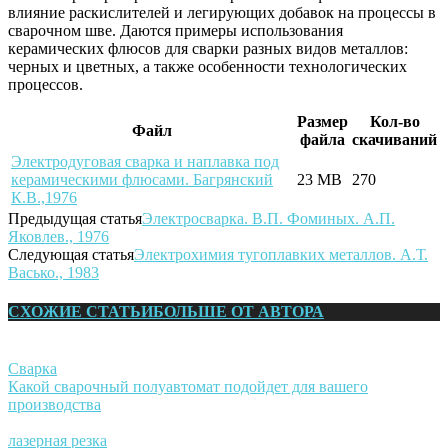
влияние раскислителей и легирующих добавок на процессы в
сварочном шве. Даются примеры использования
керамических флюсов для сварки разных видов металлов:
черных и цветных, а также особенности технологических
процессов.
Размер
Кол-во
Файл
файла
скачиваний
Электродуговая сварка и наплавка под
керамическими флюсами. Багрянский
23 MB
270
К.В.,1976
Предыдущая статья
Электросварка. В.П. Фоминых. А.П.
Яковлев., 1976
Следующая статья
Электрохимия тугоплавких металлов. А.Т.
Васько., 1983
СХОЖИЕ СТАТЬИ
БОЛЬШЕ ОТ АВТОРА
Сварка
Какой сварочный полуавтомат подойдет для вашего
производства
лазерная резка