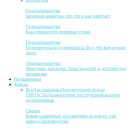
Все
Насосы
Гидроаппаратура
Запорная арматура: что это и как работает
Гидроаппаратура
Как очищаются ливневые стоки
Гидроаппаратура
Гидромоторы и гидронасосы: Все, что вам нужно
знать
Гидроаппаратура
Форсунки для воды: типы моделей и достоинства
механизма
Подшипники
Файлы
Все
Для сварщика
Документация отдела
ГМ
ГОСТы
Должностные инструкции
Каталоги
подшипников
Сварка
Какой сварочный полуавтомат подойдет для
вашего производства