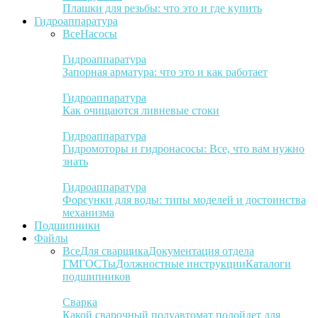
Плашки для резьбы: что это и где купить
Гидроаппаратура
Все
Насосы
Гидроаппаратура
Запорная арматура: что это и как работает
Гидроаппаратура
Как очищаются ливневые стоки
Гидроаппаратура
Гидромоторы и гидронасосы: Все, что вам нужно
знать
Гидроаппаратура
Форсунки для воды: типы моделей и достоинства
механизма
Подшипники
Файлы
Все
Для сварщика
Документация отдела
ГМ
ГОСТы
Должностные инструкции
Каталоги
подшипников
Сварка
Какой сварочный полуавтомат подойдет для