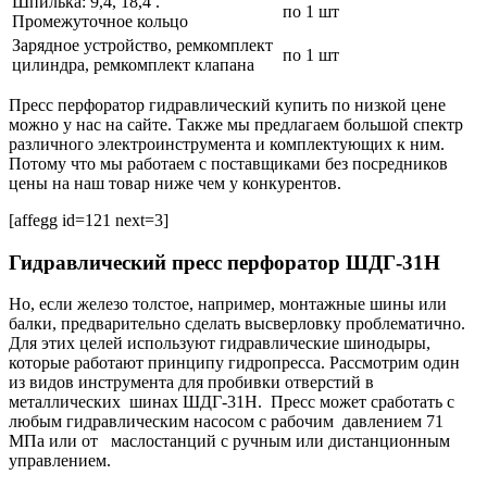
Шпилька: 9,4, 18,4 .
по 1 шт
Промежуточное кольцо
Зарядное устройство, ремкомплект
по 1 шт
цилиндра, ремкомплект клапана
Пресс перфоратор гидравлический купить по низкой цене
можно у нас на сайте. Также мы предлагаем большой спектр
различного электроинструмента и комплектующих к ним.
Потому что мы работаем с поставщиками без посредников
цены на наш товар ниже чем у конкурентов.
[affegg id=121 next=3]
Гидравлический пресс перфоратор ШДГ-31Н
Но, если железо толстое, например, монтажные шины или
балки, предварительно сделать высверловку проблематично.
Для этих целей используют гидравлические шинодыры,
которые работают принципу гидропресса. Рассмотрим один
из видов инструмента для пробивки отверстий в
металлических шинах ШДГ-31Н. Пресс может сработать с
любым гидравлическим насосом с рабочим давлением 71
МПа или от маслостанций с ручным или дистанционным
управлением.