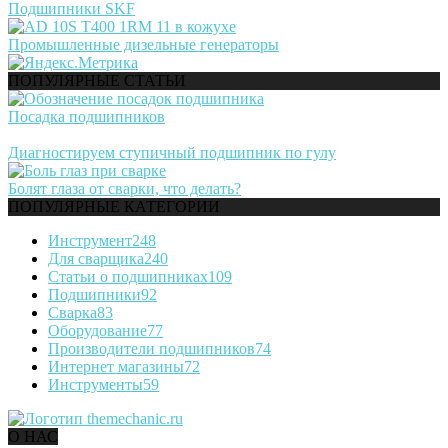
Подшипники SKF
Промышленные дизельные генераторы
ПОПУЛЯРНЫЕ СТАТЬИ
Посадка подшипников
Диагностируем ступичный подшипник по гулу
Болят глаза от сварки, что делать?
ПОПУЛЯРНЫЕ КАТЕГОРИИ
Инструмент
248
Для сварщика
240
Статьи о подшипниках
109
Подшипники
92
Сварка
83
Оборудование
77
Производители подшипников
74
Интернет магазины
72
Инструменты
59
О НАС