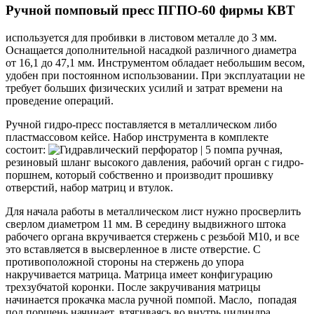
Ручной помповый пресс ПГПО-60 фирмы КВТ
используется для пробивки в листовом металле до 3 мм.
Оснащается дополнительной насадкой различного диаметра
от 16,1 до 47,1 мм. Инструментом обладает небольшим весом,
удобен при постоянном использовании. При эксплуатации не
требует больших физических усилий и затрат времени на
проведение операций.
Ручной гидро-пресс поставляется в металлическом либо
пластмассовом кейсе. Набор инструмента в комплекте
состоит:
помпа ручная,
резиновый шланг высокого давления, рабочий орган с гидро-
поршнем, который собственно и производит прошивку
отверстий, набор матриц и втулок.
Для начала работы в металлическом лист нужно просверлить
сверлом диаметром 11 мм. В середину выдвижного штока
рабочего органа вкручивается стержень с резьбой М10, и все
это вставляется в высверленное в листе отверстие. С
противоположной стороны на стержень до упора
накручивается матрица. Матрица имеет конфигурацию
трехзубчатой коронки. После закручивания матрицы
начинается прокачка масла ручной помпой. Масло, попадая
под поршень начинает, втягиваясь во внутрь цилиндра