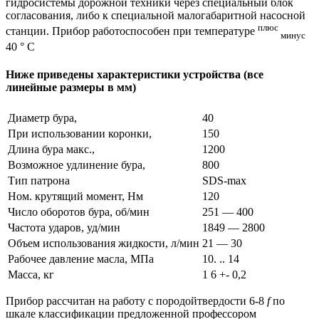
гидросистемы дорожной техники через специальный блок
согласования, либо к специальной малогабаритной насосной
плюс
станции. Прибор работоспособен при температуре
минус
40 ° С
Ниже приведены характеристики устройства (все
линейные размеры в мм)
Диаметр бура,
40
При использовании коронки,
150
Длина бура макс.,
1200
Возможное удлинение бура,
800
Тип патрона
SDS-max
Ном. крутящий момент, Нм
120
Число оборотов бура, об/мин
251 — 400
Частота ударов, уд/мин
1849 — 2800
Объем использования жидкости, л/мин
21 — 30
Рабочее давление масла, МПа
10. .. 14
Масса, кг
1 6 +- 0,2
Прибор рассчитан на работу с породойтвердости 6-8
f
по
шкале классификации предложенной профессором