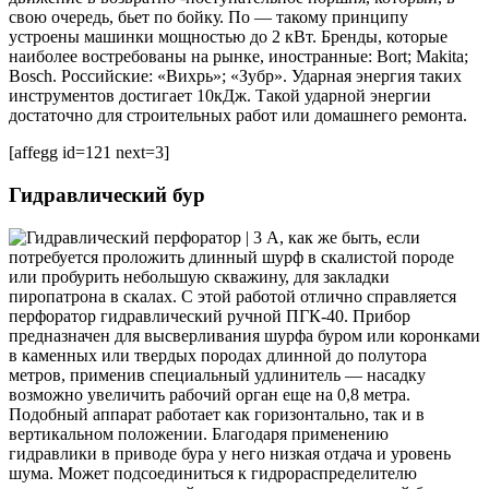
свою очередь, бьет по бойку. По — такому принципу
устроены машинки мощностью до 2 кВт. Бренды, которые
наиболее востребованы на рынке, иностранные: Bort; Makita;
Bosch. Российские: «Вихрь»; «Зубр». Ударная энергия таких
инструментов достигает 10кДж. Такой ударной энергии
достаточно для строительных работ или домашнего ремонта.
[affegg id=121 next=3]
Гидравлический бур
А, как же быть, если
потребуется проложить длинный шурф в скалистой породе
или пробурить небольшую скважину, для закладки
пиропатрона в скалах. С этой работой отлично справляется
перфоратор гидравлический ручной ПГК-40. Прибор
предназначен для высверливания шурфа буром или коронками
в каменных или твердых породах длинной до полутора
метров, применив специальный удлинитель — насадку
возможно увеличить рабочий орган еще на 0,8 метра.
Подобный аппарат работает как горизонтально, так и в
вертикальном положении. Благодаря применению
гидравлики в приводе бура у него низкая отдача и уровень
шума. Может подсоединиться к гидрораспределителю