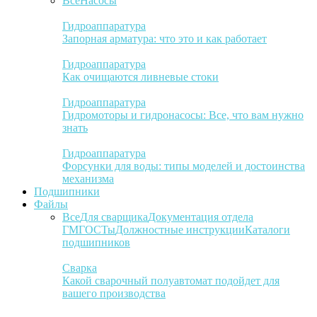
Все
Насосы
Гидроаппаратура
Запорная арматура: что это и как работает
Гидроаппаратура
Как очищаются ливневые стоки
Гидроаппаратура
Гидромоторы и гидронасосы: Все, что вам нужно
знать
Гидроаппаратура
Форсунки для воды: типы моделей и достоинства
механизма
Подшипники
Файлы
Все
Для сварщика
Документация отдела
ГМ
ГОСТы
Должностные инструкции
Каталоги
подшипников
Сварка
Какой сварочный полуавтомат подойдет для
вашего производства