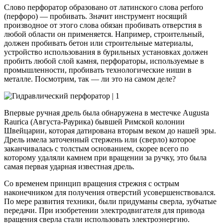
Слово перфоратор образовано от латинского слова perforo
(перфоро) — пробивать. Значит инструмент носящий
производное от этого слова обязан пробивать отверстия в
любой области он применяется. Например, строительный,
должен пробивать бетон или строительные материалы,
устройство использования в бурильных установках должен
пробить любой слой камня, перфораторы, используемые в
промышленности, пробивать технологические ниши в
металле. Посмотрим, так — ли это на самом деле?
Впервые ручная дрель была обнаружена в местечке Augusta
Raurica (Августа-Раурика) бывшей Римской колонии
Швейцарии, которая датирована вторым веком до нашей эры.
Дрель имела заточенный стержень или (сверло) которое
заканчивалась с толстым основанием, скорее всего по
которому удаляли камнем при вращении за ручку, это была
самая первая ударная известная дрель.
Со временем принцип вращения стрежня с острым
наконечником для получения отверстий усовершенствовался.
По мере развития техники, были придуманы сверла, зубчатые
передачи. При изобретении электродвигателя для привода
вращения сверла стали использовать электроэнергию.