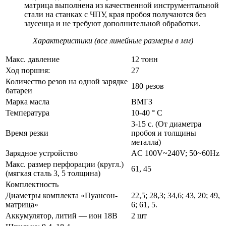
матрица выполнена из качественной инструментальной
стали на станках с ЧПУ, края пробоя получаются без
заусенца и не требуют дополнительной обработки.
Характеристики (все линейные размеры в мм)
Макс. давление
12 тонн
Ход поршня:
27
Количество резов на одной зарядке
180 резов
батареи
Марка масла
ВМГЗ
Температура
10-40 ° С
3-15 с. (От диаметра
Время резки
пробоя и толщины
металла)
Зарядное устройство
AC 100V~240V; 50~60Hz
Макс. размер перфорации (кругл.)
61, 45
(мягкая сталь 3, 5 толщина)
Комплектность
Диаметры комплекта «Пуансон-
22,5; 28,3; 34,6; 43, 20; 49,
матрица»
6; 61, 5.
Аккумулятор, литий — ион 18В
2 шт