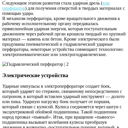
Следующим этапом развития стала ударная дрель (
или
перфоратор
) для получения отверстий в твердых материалах с
помощью удара.
В механизм перфоратора, кроме вращательного движения к
рабочему исполнительному органу передавалась
прямолинейная ударная энергия, которая поступательным
движением через рабочий орган крошила твердый но хрупкий
материал — камень или бетон. Кроме электрического были
придуманы пневматический и гидравлический ударные
перфораторы, некоторые устройства совмещают технологию:
электропневматические или электрогидравлические.
Электрические устройства
Ударные импульсы в электроперфораторе создает боек,
который ударяет по стержню, связанному непосредственно с
патроном, в который вставлен ударный инструмент — долото
или пика. Ударную нагрузку боек получает от поршня,
который связан с кулисой. Кулиса соединяется через шатун с
эксцентриковой обоймой подшипника. Такой подшипник
народ прозвал «пьяный». Итак, при вращении «пьяного»
подшипника вызывает колебания кулисы преобразуя
движение в возвратно -поступательное поршня, который, в