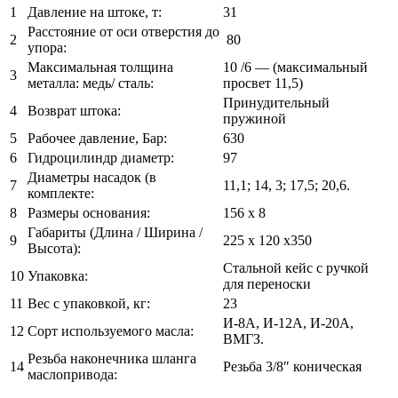
1
Давление на штоке, т:
31
Расстояние от оси отверстия до
2
80
упора:
Максимальная толщина
10 /6 — (максимальный
3
металла: медь/ сталь:
просвет 11,5)
Принудительный
4
Возврат штока:
пружиной
5
Рабочее давление, Бар:
630
6
Гидроцилиндр диаметр:
97
Диаметры насадок (в
7
11,1; 14, 3; 17,5; 20,6.
комплекте:
8
Размеры основания:
156 х 8
Габариты (Длина / Ширина /
9
225 х 120 х350
Высота):
Стальной кейс с ручкой
10
Упаковка:
для переноски
11
Вес с упаковкой, кг:
23
И-8А, И-12А, И-20А,
12
Сорт используемого масла:
ВМГЗ.
Резьба наконечника шланга
14
Резьба 3/8″ коническая
маслопривода: