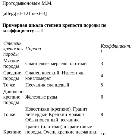
Протодьяконовым М.М.
[affegg id=121 next=3]
Примерная шкала степени крепости породы по
коэффициенту — f
Степень
Коэффициент:
крепость
Порода
f
породы
Мягкие
Сланцевые. мергель плотный
3
породы
Средние
Сланец крепкий. Известняк,
4
породы
конгломерат
То же
Песчаник сланцевый
5
Довольно
крепкие
Железные руды.
6
породы
Известняки (крепкие). Гранит
То же
нетвердый Крепкий мрамор
8
Обыкновенный песчаник.
Гранит (плотный) и гранитовые
Крепкие
породы. Очень крепкие песчаники
10