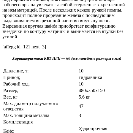
рабочего органа увлекать за собой стержень с закрепленной
на нем матрицей. После нескольких качков ручкой помпы,
происходит полное прорезание железа с последующим
выдавливанием вырезанной части во внуть пуансона.
Вырезанная круглая шайба приобретает конфигурацию
звездочки по контуру матрицы и вынимается из втулки без
усилий.
[affegg id=121 next=3]
Характеристики КВТ ПГП — 60 (все линейные размеры в мм)
Давление, т;
10
Привод;
гидравлика
Рабочий ход,
10
Размер,
480х350х150
Вес, кг
5,6 кг
Max. диаметр получаемого
47
отверстия
Max. толщина металла
3
Комплектация
Ударопрочная
Кейс;