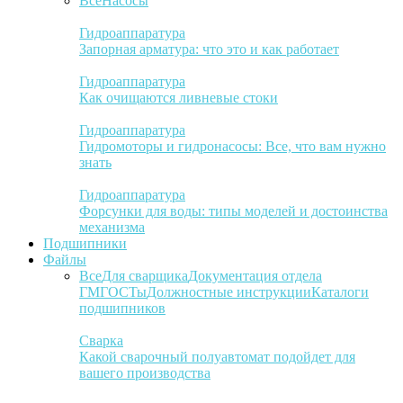
Все
Насосы
Гидроаппаратура
Запорная арматура: что это и как работает
Гидроаппаратура
Как очищаются ливневые стоки
Гидроаппаратура
Гидромоторы и гидронасосы: Все, что вам нужно
знать
Гидроаппаратура
Форсунки для воды: типы моделей и достоинства
механизма
Подшипники
Файлы
Все
Для сварщика
Документация отдела
ГМ
ГОСТы
Должностные инструкции
Каталоги
подшипников
Сварка
Какой сварочный полуавтомат подойдет для
вашего производства