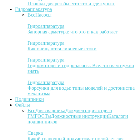
Плашки для резьбы: что это и где купить
Гидроаппаратура
Все
Насосы
Гидроаппаратура
Запорная арматура: что это и как работает
Гидроаппаратура
Как очищаются ливневые стоки
Гидроаппаратура
Гидромоторы и гидронасосы: Все, что вам нужно
знать
Гидроаппаратура
Форсунки для воды: типы моделей и достоинства
механизма
Подшипники
Файлы
Все
Для сварщика
Документация отдела
ГМ
ГОСТы
Должностные инструкции
Каталоги
подшипников
Сварка
Какой сварочный полуавтомат подойдет для