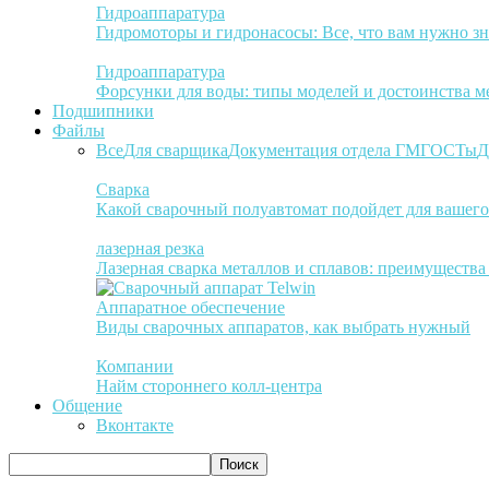
Гидроаппаратура
Гидромоторы и гидронасосы: Все, что вам нужно зн
Гидроаппаратура
Форсунки для воды: типы моделей и достоинства м
Подшипники
Файлы
Все
Для сварщика
Документация отдела ГМ
ГОСТы
Д
Сварка
Какой сварочный полуавтомат подойдет для вашего
лазерная резка
Лазерная сварка металлов и сплавов: преимуществ
Аппаратное обеспечение
Виды сварочных аппаратов, как выбрать нужный
Компании
Найм стороннего колл-центра
Общение
Вконтакте