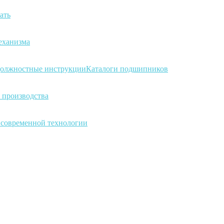
ать
еханизма
олжностные инструкции
Каталоги подшипников
 производства
а современной технологии