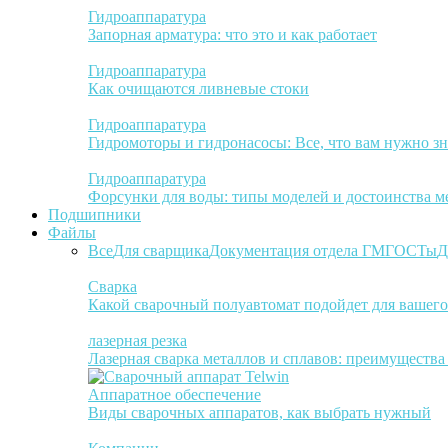
Гидроаппаратура
Запорная арматура: что это и как работает
Гидроаппаратура
Как очищаются ливневые стоки
Гидроаппаратура
Гидромоторы и гидронасосы: Все, что вам нужно зн
Гидроаппаратура
Форсунки для воды: типы моделей и достоинства м
Подшипники
Файлы
Все
Для сварщика
Документация отдела ГМ
ГОСТы
Д
Сварка
Какой сварочный полуавтомат подойдет для вашего
лазерная резка
Лазерная сварка металлов и сплавов: преимуществ
Аппаратное обеспечение
Виды сварочных аппаратов, как выбрать нужный