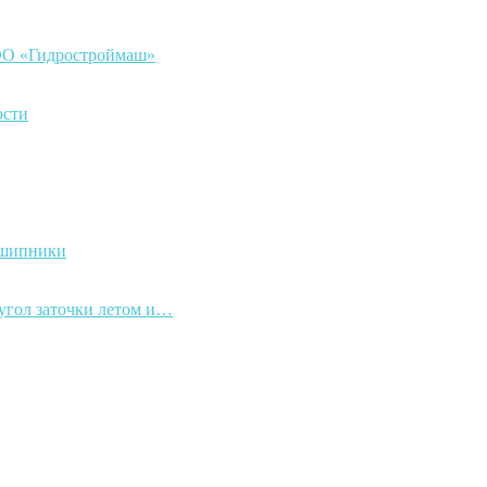
ООО «Гидростроймаш»
ости
дшипники
 угол заточки летом и…