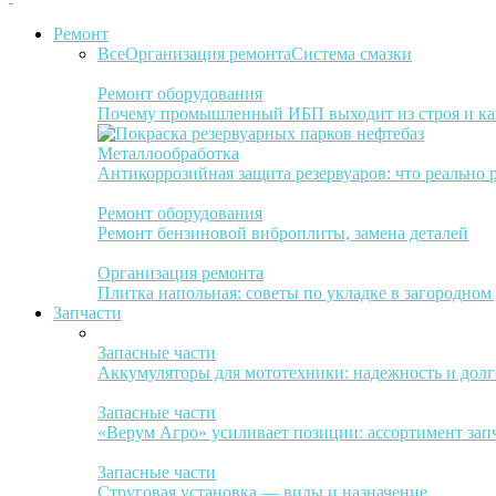
Ремонт
Все
Организация ремонта
Система смазки
Ремонт оборудования
Почему промышленный ИБП выходит из строя и ка
Металлообработка
Антикоррозийная защита резервуаров: что реально 
Ремонт оборудования
Ремонт бензиновой виброплиты, замена деталей
Организация ремонта
Плитка напольная: советы по укладке в загородном
Запчасти
Запасные части
Аккумуляторы для мототехники: надежность и долг
Запасные части
«Верум Агро» усиливает позиции: ассортимент зап
Запасные части
Струговая установка — виды и назначение