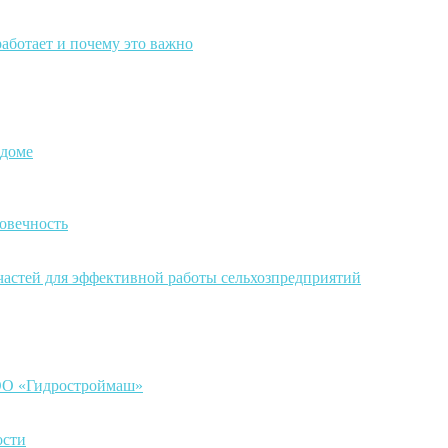
работает и почему это важно
 доме
овечность
частей для эффективной работы сельхозпредприятий
ООО «Гидростроймаш»
ости