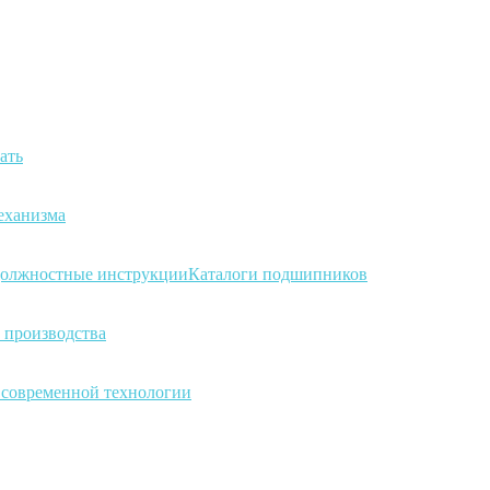
ать
еханизма
олжностные инструкции
Каталоги подшипников
 производства
а современной технологии