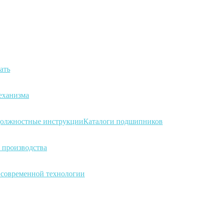
ать
еханизма
олжностные инструкции
Каталоги подшипников
 производства
а современной технологии