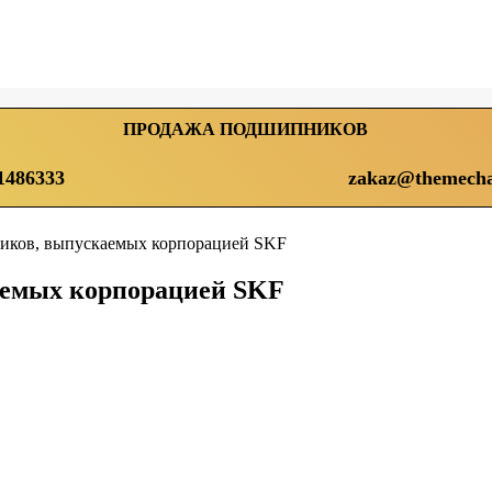
ПРОДАЖА ПОДШИПНИКОВ
1486333
zakaz@themecha
иков, выпускаемых корпорацией SKF
аемых корпорацией SKF