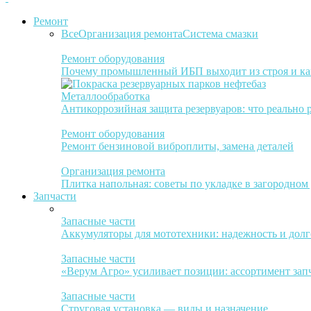
Ремонт
Все
Организация ремонта
Система смазки
Ремонт оборудования
Почему промышленный ИБП выходит из строя и ка
Металлообработка
Антикоррозийная защита резервуаров: что реально 
Ремонт оборудования
Ремонт бензиновой виброплиты, замена деталей
Организация ремонта
Плитка напольная: советы по укладке в загородном
Запчасти
Запасные части
Аккумуляторы для мототехники: надежность и долг
Запасные части
«Верум Агро» усиливает позиции: ассортимент зап
Запасные части
Струговая установка — виды и назначение