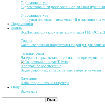
Гидроаппаратура
Гидромоторы и гидронасосы: Все, что вам нужно зн
Гидроаппаратура
Форсунки для воды: типы моделей и достоинства м
Подшипники
Файлы
Все
Для сварщика
Документация отдела ГМ
ГОСТы
Д
Сварка
Какой сварочный полуавтомат подойдет для вашего
лазерная резка
Лазерная сварка металлов и сплавов: преимуществ
Аппаратное обеспечение
Виды сварочных аппаратов, как выбрать нужный
Компании
Найм стороннего колл-центра
Общение
Вконтакте