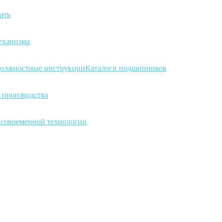
ать
еханизма
олжностные инструкции
Каталоги подшипников
 производства
а современной технологии