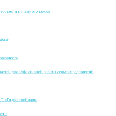
работает и почему это важно
 доме
овечность
частей для эффективной работы сельхозпредприятий
ООО «Гидростроймаш»
ости