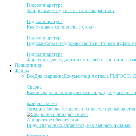
Гидроаппаратура
Запорная арматура: что это и как работает
Гидроаппаратура
Как очищаются ливневые стоки
Гидроаппаратура
Гидромоторы и гидронасосы: Все, что вам нужно зн
Гидроаппаратура
Форсунки для воды: типы моделей и достоинства м
Подшипники
Файлы
Все
Для сварщика
Документация отдела ГМ
ГОСТы
Д
Сварка
Какой сварочный полуавтомат подойдет для вашего
лазерная резка
Лазерная сварка металлов и сплавов: преимуществ
Аппаратное обеспечение
Виды сварочных аппаратов, как выбрать нужный