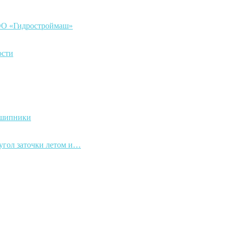
ООО «Гидростроймаш»
ости
дшипники
 угол заточки летом и…