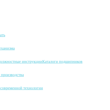
ать
еханизма
олжностные инструкции
Каталоги подшипников
 производства
а современной технологии