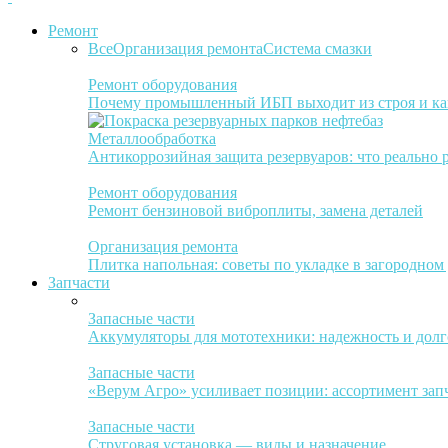
Ремонт
Все
Организация ремонта
Система смазки
Ремонт оборудования
Почему промышленный ИБП выходит из строя и ка
Металлообработка
Антикоррозийная защита резервуаров: что реально 
Ремонт оборудования
Ремонт бензиновой виброплиты, замена деталей
Организация ремонта
Плитка напольная: советы по укладке в загородном
Запчасти
Запасные части
Аккумуляторы для мототехники: надежность и долг
Запасные части
«Верум Агро» усиливает позиции: ассортимент зап
Запасные части
Струговая установка — виды и назначение