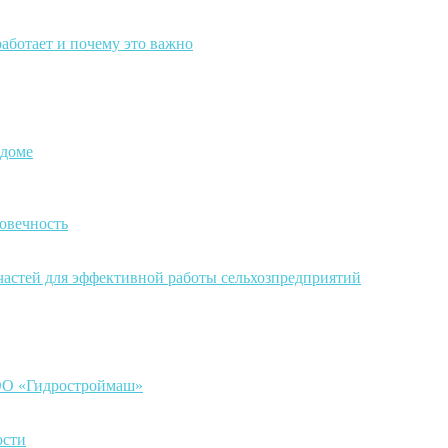
работает и почему это важно
 доме
овечность
частей для эффективной работы сельхозпредприятий
ООО «Гидростроймаш»
ости