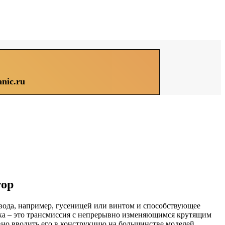
nic.ru
тор
ривода, например, гусеницей или винтом и способствующее
ыка – это трансмиссия с непрерывно изменяющимся крутящим
вно вводить его в конструкцию на большинстве моделей.