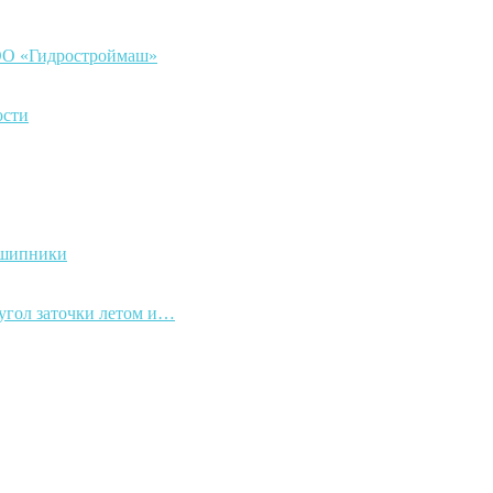
ООО «Гидростроймаш»
ости
дшипники
 угол заточки летом и…