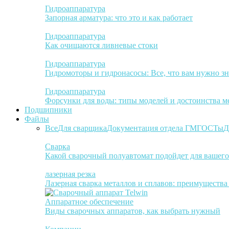
Гидроаппаратура
Запорная арматура: что это и как работает
Гидроаппаратура
Как очищаются ливневые стоки
Гидроаппаратура
Гидромоторы и гидронасосы: Все, что вам нужно зн
Гидроаппаратура
Форсунки для воды: типы моделей и достоинства м
Подшипники
Файлы
Все
Для сварщика
Документация отдела ГМ
ГОСТы
Д
Сварка
Какой сварочный полуавтомат подойдет для вашего
лазерная резка
Лазерная сварка металлов и сплавов: преимуществ
Аппаратное обеспечение
Виды сварочных аппаратов, как выбрать нужный