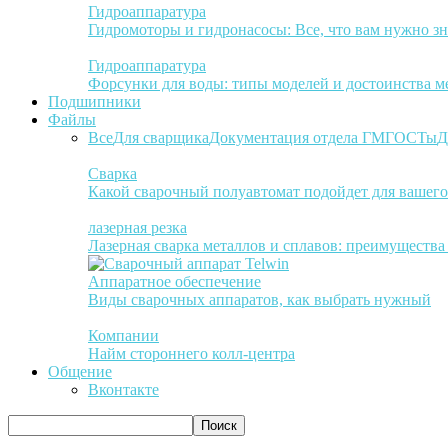
Гидроаппаратура
Гидромоторы и гидронасосы: Все, что вам нужно зн
Гидроаппаратура
Форсунки для воды: типы моделей и достоинства м
Подшипники
Файлы
Все
Для сварщика
Документация отдела ГМ
ГОСТы
Д
Сварка
Какой сварочный полуавтомат подойдет для вашего
лазерная резка
Лазерная сварка металлов и сплавов: преимуществ
Аппаратное обеспечение
Виды сварочных аппаратов, как выбрать нужный
Компании
Найм стороннего колл-центра
Общение
Вконтакте