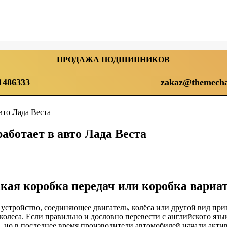
ПРОДАЖА ПОДШИПНИКОВ
1486333
zakaz@themecha
вто Лада Веста
аботает в авто Лада Веста
кая коробка передач или коробка вариа
то устройство, соединяющее двигатель, колёса или другой вид п
олеса. Если правильно и дословно перевести с английского яз
, но в последнее время производители автомобилей начали акти