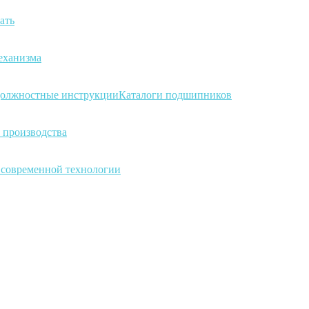
ать
еханизма
олжностные инструкции
Каталоги подшипников
 производства
а современной технологии