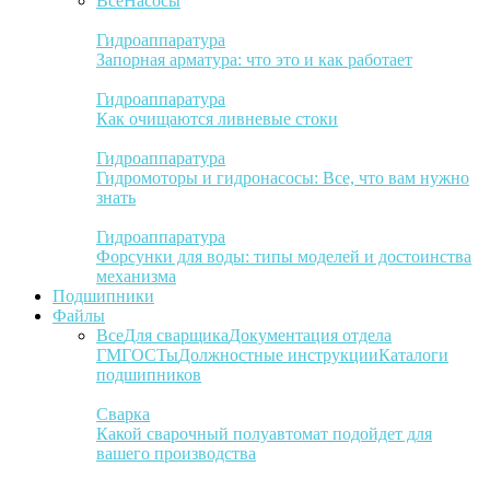
Все
Насосы
Гидроаппаратура
Запорная арматура: что это и как работает
Гидроаппаратура
Как очищаются ливневые стоки
Гидроаппаратура
Гидромоторы и гидронасосы: Все, что вам нужно
знать
Гидроаппаратура
Форсунки для воды: типы моделей и достоинства
механизма
Подшипники
Файлы
Все
Для сварщика
Документация отдела
ГМ
ГОСТы
Должностные инструкции
Каталоги
подшипников
Сварка
Какой сварочный полуавтомат подойдет для
вашего производства