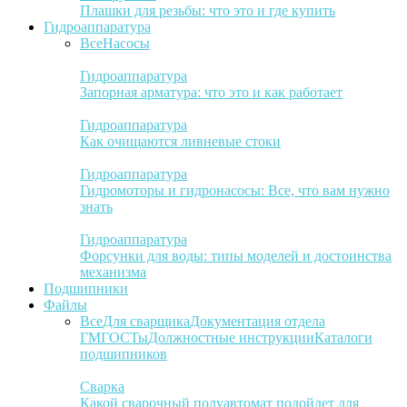
Плашки для резьбы: что это и где купить
Гидроаппаратура
Все
Насосы
Гидроаппаратура
Запорная арматура: что это и как работает
Гидроаппаратура
Как очищаются ливневые стоки
Гидроаппаратура
Гидромоторы и гидронасосы: Все, что вам нужно
знать
Гидроаппаратура
Форсунки для воды: типы моделей и достоинства
механизма
Подшипники
Файлы
Все
Для сварщика
Документация отдела
ГМ
ГОСТы
Должностные инструкции
Каталоги
подшипников
Сварка
Какой сварочный полуавтомат подойдет для