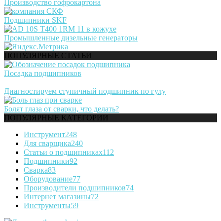
Производство гофрокартона
Подшипники SKF
Промышленные дизельные генераторы
ПОПУЛЯРНЫЕ СТАТЬИ
Посадка подшипников
Диагностируем ступичный подшипник по гулу
Болят глаза от сварки, что делать?
ПОПУЛЯРНЫЕ КАТЕГОРИИ
Инструмент
248
Для сварщика
240
Статьи о подшипниках
112
Подшипники
92
Сварка
83
Оборудование
77
Производители подшипников
74
Интернет магазины
72
Инструменты
59