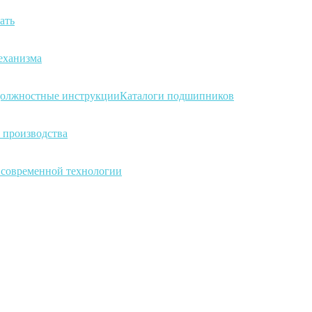
ать
еханизма
олжностные инструкции
Каталоги подшипников
 производства
а современной технологии