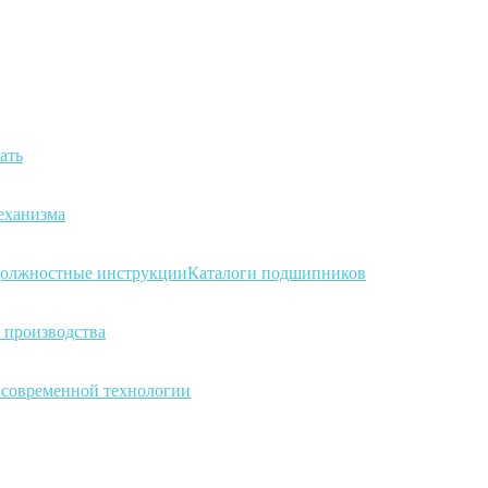
ать
еханизма
олжностные инструкции
Каталоги подшипников
 производства
а современной технологии