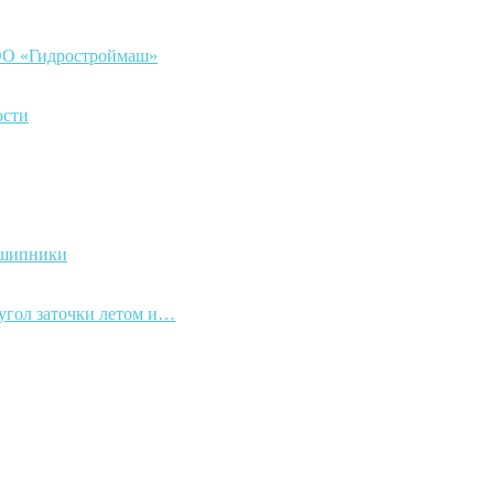
ООО «Гидростроймаш»
ости
дшипники
 угол заточки летом и…