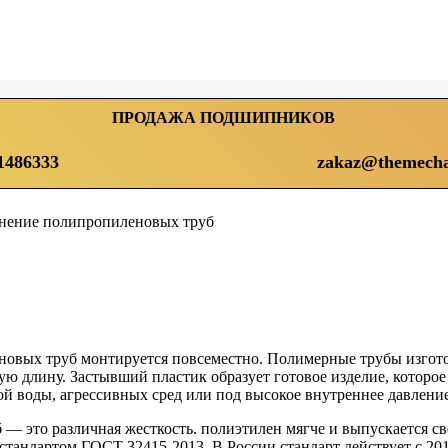
ПРОДАЖА ПОДШИПНИКОВ
1486333
zakaz@themecha
нение полипропиленовых труб
вых труб монтируется повсеместно. Полимерные трубы изготов
ую длину. Застывший пластик образует готовое изделие, которое
ной воды, агрессивных сред или под высокое внутреннее давление
— это различная жесткость. полиэтилен мягче и выпускается с
тандартом ГОСТ 32415-2013. В России стандарт действует с 201