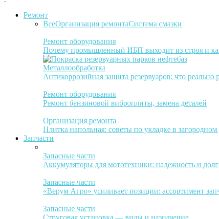
Ремонт
Все
Организация ремонта
Система смазки
Ремонт оборудования
Почему промышленный ИБП выходит из строя и ка
Металлообработка
Антикоррозийная защита резервуаров: что реально 
Ремонт оборудования
Ремонт бензиновой виброплиты, замена деталей
Организация ремонта
Плитка напольная: советы по укладке в загородном
Запчасти
Запасные части
Аккумуляторы для мототехники: надежность и долг
Запасные части
«Верум Агро» усиливает позиции: ассортимент зап
Запасные части
Струговая установка — виды и назначение