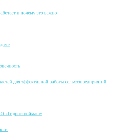
работает и почему это важно
 доме
овечность
частей для эффективной работы сельхозпредприятий
ООО «Гидростроймаш»
ости