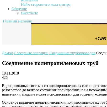
Компании
Найм стороннего колл-центра
Общение
Вконтакте
Главный механик
+7495
Домой
Слесарные операции
Соединение трубопроводов
Соеди
Соединение полипропиленовых труб
18.11.2018
426
Водопроводные системы из полипропиленовых или полиэтилено
разогретого до вязкого состояния полипропилена на необходим
назначения, изделие может использоваться для горячей, холод
Основное различие полиэтиленовых и полипропиленовых труб 
выпускается по размерам, определенным межгосударственным с