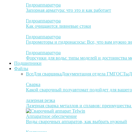
Гидроаппаратура
Запорная арматура: что это и как работает
Гидроаппаратура
Как очищаются ливневые стоки
Гидроаппаратура
Гидромоторы и гидронасосы: Все, что вам нужно зн
Гидроаппаратура
Форсунки для воды: типы моделей и достоинства м
Подшипники
Файлы
Все
Для сварщика
Документация отдела ГМ
ГОСТы
Д
Сварка
Какой сварочный полуавтомат подойдет для вашего
лазерная резка
Лазерная сварка металлов и сплавов: преимуществ
Аппаратное обеспечение
Виды сварочных аппаратов, как выбрать нужный