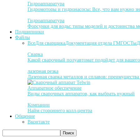
Гидроаппаратура
Гидромоторы и гидронасосы: Все, что вам нужно зн
Гидроаппаратура
Форсунки для воды: типы моделей и достоинства м
Подшипники
Файлы
Все
Для сварщика
Документация отдела ГМ
ГОСТы
Д
Сварка
Какой сварочный полуавтомат подойдет для вашего
лазерная резка
Лазерная сварка металлов и сплавов: преимуществ
Аппаратное обеспечение
Виды сварочных аппаратов, как выбрать нужный
Компании
Найм стороннего колл-центра
Общение
Вконтакте