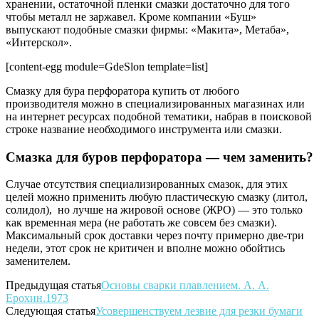
хранении, остаточной пленки смазки достаточно для того
чтобы металл не заржавел. Кроме компании «Буш»
выпускают подобные смазки фирмы: «Макита», Метаба»,
«Интерскол».
[content-egg module=GdeSlon template=list]
Смазку для бура перфоратора купить от любого
производителя можно в специализированных магазинах или
на интернет ресурсах подобной тематики, набрав в поисковой
строке название необходимого инструмента или смазки.
Смазка для буров перфоратора — чем заменить?
Случае отсутствия специализированных смазок, для этих
целей можно применить любую пластическую смазку (литол,
солидол), но лучше на жировой основе (ЖРО) — это только
как временная мера (не работать же совсем без смазки).
Максимальный срок доставки через почту примерно две-три
недели, этот срок не критичен и вполне можно обойтись
заменителем.
Предыдущая статья
Основы сварки плавлением. А. А.
Ерохин.1973
Следующая статья
Усовершенствуем лезвие для резки бумаги