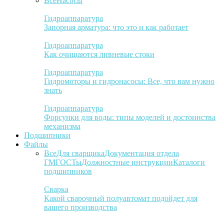
Все
Насосы
Гидроаппаратура
Запорная арматура: что это и как работает
Гидроаппаратура
Как очищаются ливневые стоки
Гидроаппаратура
Гидромоторы и гидронасосы: Все, что вам нужно
знать
Гидроаппаратура
Форсунки для воды: типы моделей и достоинства
механизма
Подшипники
Файлы
Все
Для сварщика
Документация отдела
ГМ
ГОСТы
Должностные инструкции
Каталоги
подшипников
Сварка
Какой сварочный полуавтомат подойдет для
вашего производства