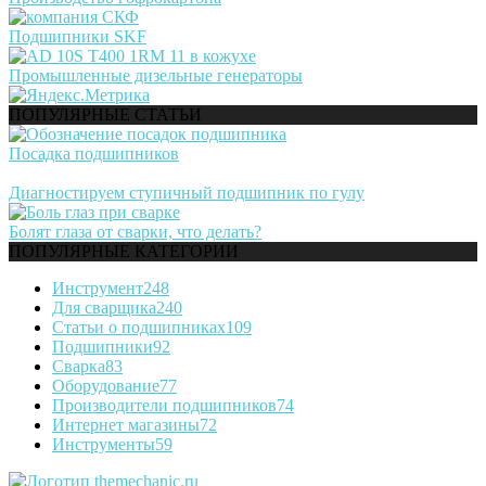
Подшипники SKF
Промышленные дизельные генераторы
ПОПУЛЯРНЫЕ СТАТЬИ
Посадка подшипников
Диагностируем ступичный подшипник по гулу
Болят глаза от сварки, что делать?
ПОПУЛЯРНЫЕ КАТЕГОРИИ
Инструмент
248
Для сварщика
240
Статьи о подшипниках
109
Подшипники
92
Сварка
83
Оборудование
77
Производители подшипников
74
Интернет магазины
72
Инструменты
59