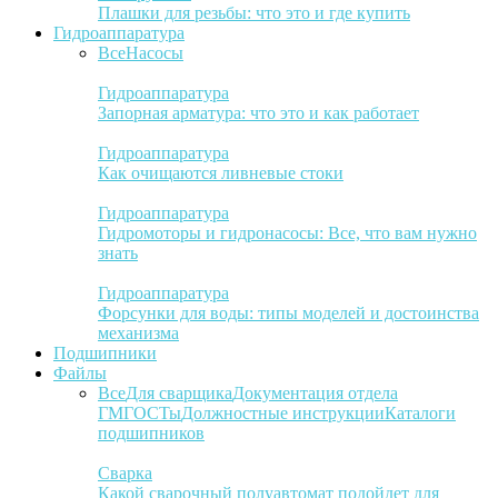
Плашки для резьбы: что это и где купить
Гидроаппаратура
Все
Насосы
Гидроаппаратура
Запорная арматура: что это и как работает
Гидроаппаратура
Как очищаются ливневые стоки
Гидроаппаратура
Гидромоторы и гидронасосы: Все, что вам нужно
знать
Гидроаппаратура
Форсунки для воды: типы моделей и достоинства
механизма
Подшипники
Файлы
Все
Для сварщика
Документация отдела
ГМ
ГОСТы
Должностные инструкции
Каталоги
подшипников
Сварка
Какой сварочный полуавтомат подойдет для