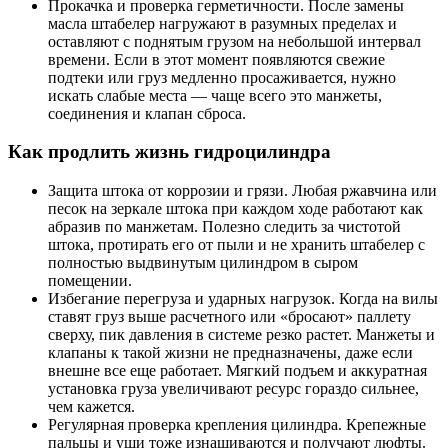
Прокачка и проверка герметичности. После замены
масла штабелер нагружают в разумных пределах и
оставляют с поднятым грузом на небольшой интервал
времени. Если в этот момент появляются свежие
подтеки или груз медленно просаживается, нужно
искать слабые места — чаще всего это манжеты,
соединения и клапан сброса.
Как продлить жизнь гидроцилиндра
Защита штока от коррозии и грязи. Любая ржавчина или
песок на зеркале штока при каждом ходе работают как
абразив по манжетам. Полезно следить за чистотой
штока, протирать его от пыли и не хранить штабелер с
полностью выдвинутым цилиндром в сыром
помещении.
Избегание перегруза и ударных нагрузок. Когда на вилы
ставят груз выше расчетного или «бросают» паллету
сверху, пик давления в системе резко растет. Манжеты и
клапаны к такой жизни не предназначены, даже если
внешне все еще работает. Мягкий подъем и аккуратная
установка груза увеличивают ресурс гораздо сильнее,
чем кажется.
Регулярная проверка крепления цилиндра. Крепежные
пальцы и уши тоже изнашиваются и получают люфты.