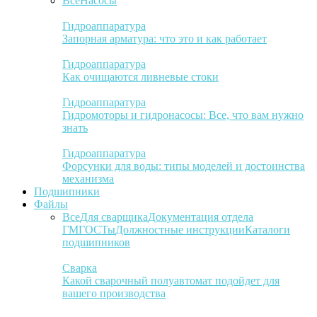
Все
Насосы
Гидроаппаратура
Запорная арматура: что это и как работает
Гидроаппаратура
Как очищаются ливневые стоки
Гидроаппаратура
Гидромоторы и гидронасосы: Все, что вам нужно
знать
Гидроаппаратура
Форсунки для воды: типы моделей и достоинства
механизма
Подшипники
Файлы
Все
Для сварщика
Документация отдела
ГМ
ГОСТы
Должностные инструкции
Каталоги
подшипников
Сварка
Какой сварочный полуавтомат подойдет для
вашего производства