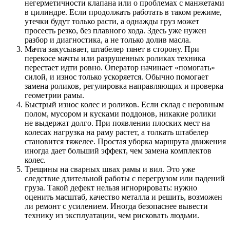
негерметичности клапана или о проблемах с манжетами
в цилиндре. Если продолжать работать в таком режиме,
утечки будут только расти, а однажды груз может
просесть резко, без плавного хода. Здесь уже нужен
разбор и диагностика, а не только долив масла.
Мачта закусывает, штабелер тянет в сторону. При
перекосе мачты или разрушенных роликах техника
перестает идти ровно. Оператор начинает «помогать»
силой, и износ только ускоряется. Обычно помогает
замена роликов, регулировка направляющих и проверка
геометрии рамы.
Быстрый износ колес и роликов. Если склад с неровным
полом, мусором и кусками поддонов, никакие ролики
не выдержат долго. При появлении плоских мест на
колесах нагрузка на раму растет, а толкать штабелер
становится тяжелее. Простая уборка маршрута движения
иногда дает больший эффект, чем замена комплектов
колес.
Трещины на сварных швах рамы и вил. Это уже
следствие длительной работы с перегрузом или падений
груза. Такой дефект нельзя игнорировать: нужно
оценить масштаб, качество металла и решить, возможен
ли ремонт с усилением. Иногда безопаснее вывести
технику из эксплуатации, чем рисковать людьми.