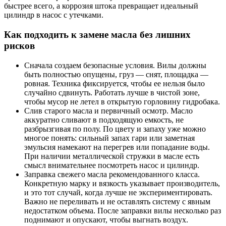
быстрее всего, а коррозия штока превращает идеальный
цилиндр в насос с утечками.
Как подходить к замене масла без лишних
рисков
Сначала создаем безопасные условия. Вилы должны
быть полностью опущены, груз — снят, площадка —
ровная. Техника фиксируется, чтобы ее нельзя было
случайно сдвинуть. Работать лучше в чистой зоне,
чтобы мусор не летел в открытую горловину гидробака.
Слив старого масла и первичный осмотр. Масло
аккуратно сливают в подходящую емкость, не
разбрызгивая по полу. По цвету и запаху уже можно
многое понять: сильный запах гари или заметная
эмульсия намекают на перегрев или попадание воды.
При наличии металлической стружки в масле есть
смысл внимательнее посмотреть насос и цилиндр.
Заправка свежего масла рекомендованного класса.
Конкретную марку и вязкость указывает производитель,
и это тот случай, когда лучше не экспериментировать.
Важно не переливать и не оставлять систему с явным
недостатком объема. После заправки вилы несколько раз
поднимают и опускают, чтобы выгнать воздух.