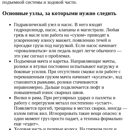
подъемной системы и ходовой части.
Основные узлы, за которыми нужно следить
Гидравлический узел и насос. В него входят
гидроцилиндр, насос, клапаны и магистрали. Любая
грязь в масле или работа на «сухом» приводят к
ускоренному износу манжет, появлению течей и
просадке груза под нагрузкой. Если насос начинает
«проваливаться» или педаль ходит легче обычного —
это уже сигнал о проблемах.
Подъемная мачта и каретка. Направляющие мачты,
ролики и втулки постоянно испытывают нагрузку и
боковые усилия. При отсутствии смазки или работе с
перекошенным грузом мачта начинает «кусаться», ход
становится рывками, ролики стачиваются
неравномерно. Дальше подключается люфт и
повышенный износ сварных швов.
Вилки и рама. При регулярных ударах о паллеты и
работу с перегрузом металл постепенно «устает».
Появляется прогиб, трещины в местах сварки, иногда —
излом пяток вил. Игнорировать такие вещи опасно: в
один момент груз просто падает, а техника формально
еще «ездит».
Ходовая часть и рулевые колеса. На грязном полу и