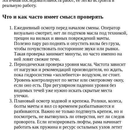
логичная последовательность работ; ее легко встроить в
реальную работу.
Что и как часто имеет смысл проверять
Ежедневный осмотр перед началом смены. Оператор
визуально смотрит, нет ли подтеков масла под техникой,
трещин на вилках и явных повреждений мачты.
Полезно пару раз поднять и опустить вилы без груза,
чтобы почувствовать посторонние звуки или рывки.
Такая проверка занимает минуты, но часто именно на
ней ловят свежие течи.
Периодическая проверка уровня масла. Частота зависит
от нагрузки и рекомендаций производителя, но ждать,
пока гидросистема «захлебнется» воздухом, не стоит.
Уровень контролируют по метке или смотровому окну,
если оно есть. При регулярном падении уровня без
видимых течей уже нужно искать скрытые места
утечки.
Плановый осмотр ходовой и крепежа. Ролики, колеса,
болты мачты и вил со временем разбалтываются и
разбиваются. Важно не только подтянуть крепеж, но и
посмотреть, не вытянулись ли отверстия, нет ли следов
проворота. Если игнорировать люфты, рама начинает
работать как пружина и ресурс остальных узлов летит