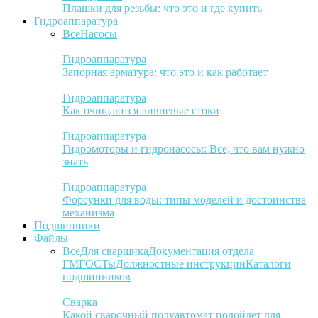
Плашки для резьбы: что это и где купить
Гидроаппаратура
Все
Насосы
Гидроаппаратура
Запорная арматура: что это и как работает
Гидроаппаратура
Как очищаются ливневые стоки
Гидроаппаратура
Гидромоторы и гидронасосы: Все, что вам нужно
знать
Гидроаппаратура
Форсунки для воды: типы моделей и достоинства
механизма
Подшипники
Файлы
Все
Для сварщика
Документация отдела
ГМ
ГОСТы
Должностные инструкции
Каталоги
подшипников
Сварка
Какой сварочный полуавтомат подойдет для