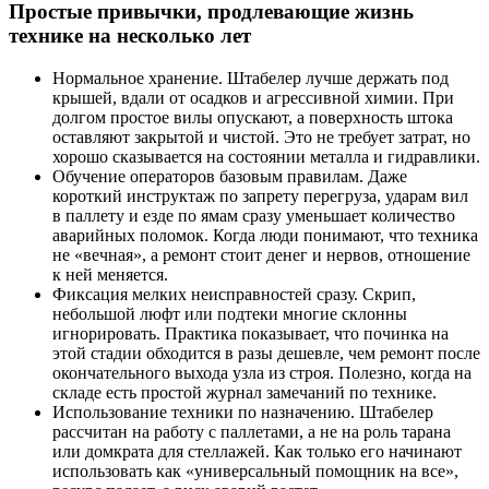
Простые привычки, продлевающие жизнь
технике на несколько лет
Нормальное хранение. Штабелер лучше держать под
крышей, вдали от осадков и агрессивной химии. При
долгом простое вилы опускают, а поверхность штока
оставляют закрытой и чистой. Это не требует затрат, но
хорошо сказывается на состоянии металла и гидравлики.
Обучение операторов базовым правилам. Даже
короткий инструктаж по запрету перегруза, ударам вил
в паллету и езде по ямам сразу уменьшает количество
аварийных поломок. Когда люди понимают, что техника
не «вечная», а ремонт стоит денег и нервов, отношение
к ней меняется.
Фиксация мелких неисправностей сразу. Скрип,
небольшой люфт или подтеки многие склонны
игнорировать. Практика показывает, что починка на
этой стадии обходится в разы дешевле, чем ремонт после
окончательного выхода узла из строя. Полезно, когда на
складе есть простой журнал замечаний по технике.
Использование техники по назначению. Штабелер
рассчитан на работу с паллетами, а не на роль тарана
или домкрата для стеллажей. Как только его начинают
использовать как «универсальный помощник на все»,