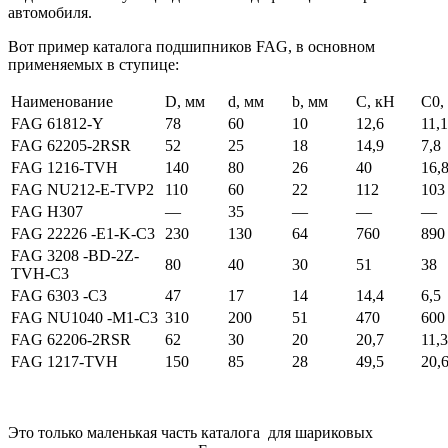
автомобиля.
Вот пример каталога подшипников FAG, в основном
применяемых в ступице:
Наименование
D, мм
d, мм
b, мм
C, кН
C0,
FAG 61812-Y
78
60
10
12,6
11,1
FAG 62205-2RSR
52
25
18
14,9
7,8
FAG 1216-TVH
140
80
26
40
16,
FAG NU212-E-TVP2
110
60
22
112
103
FAG H307
—
35
—
—
—
FAG 22226 -E1-K-C3
230
130
64
760
890
FAG 3208 -BD-2Z-
80
40
30
51
38
TVH-C3
FAG 6303 -C3
47
17
14
14,4
6,5
FAG NU1040 -M1-C3
310
200
51
470
600
FAG 62206-2RSR
62
30
20
20,7
11,3
FAG 1217-TVH
150
85
28
49,5
20,
Это только маленькая часть каталога для шариковых