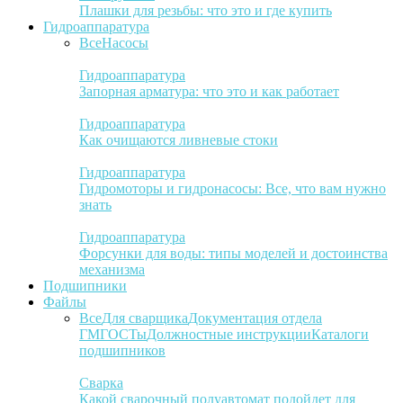
Плашки для резьбы: что это и где купить
Гидроаппаратура
Все
Насосы
Гидроаппаратура
Запорная арматура: что это и как работает
Гидроаппаратура
Как очищаются ливневые стоки
Гидроаппаратура
Гидромоторы и гидронасосы: Все, что вам нужно
знать
Гидроаппаратура
Форсунки для воды: типы моделей и достоинства
механизма
Подшипники
Файлы
Все
Для сварщика
Документация отдела
ГМ
ГОСТы
Должностные инструкции
Каталоги
подшипников
Сварка
Какой сварочный полуавтомат подойдет для