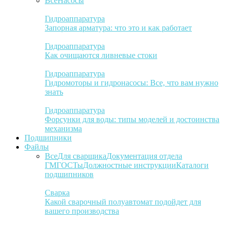
Все
Насосы
Гидроаппаратура
Запорная арматура: что это и как работает
Гидроаппаратура
Как очищаются ливневые стоки
Гидроаппаратура
Гидромоторы и гидронасосы: Все, что вам нужно
знать
Гидроаппаратура
Форсунки для воды: типы моделей и достоинства
механизма
Подшипники
Файлы
Все
Для сварщика
Документация отдела
ГМ
ГОСТы
Должностные инструкции
Каталоги
подшипников
Сварка
Какой сварочный полуавтомат подойдет для
вашего производства