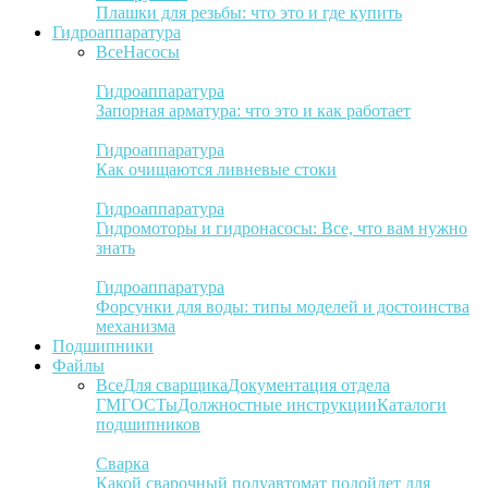
Плашки для резьбы: что это и где купить
Гидроаппаратура
Все
Насосы
Гидроаппаратура
Запорная арматура: что это и как работает
Гидроаппаратура
Как очищаются ливневые стоки
Гидроаппаратура
Гидромоторы и гидронасосы: Все, что вам нужно
знать
Гидроаппаратура
Форсунки для воды: типы моделей и достоинства
механизма
Подшипники
Файлы
Все
Для сварщика
Документация отдела
ГМ
ГОСТы
Должностные инструкции
Каталоги
подшипников
Сварка
Какой сварочный полуавтомат подойдет для