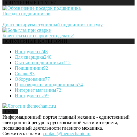
ПОПУЛЯРНЫЕ СТАТЬИ
Посадка подшипников
Диагностируем ступичный подшипник по гулу
Болят глаза от сварки, что делать?
ПОПУЛЯРНЫЕ КАТЕГОРИИ
Инструмент
248
Для сварщика
240
Статьи о подшипниках
112
Подшипники
92
Сварка
83
Оборудование
77
Производители подшипников
74
Интернет магазины
72
Инструменты
59
О НАС
Информационный портал главный механик - единственный
электронный ресурс в русскоязычной части интернета,
посвященный деятельности главного механика.
Свяжитесь с нами:
contact@themechanic.ru