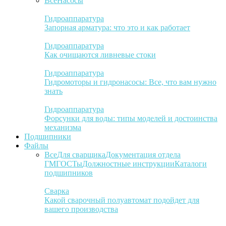
Все
Насосы
Гидроаппаратура
Запорная арматура: что это и как работает
Гидроаппаратура
Как очищаются ливневые стоки
Гидроаппаратура
Гидромоторы и гидронасосы: Все, что вам нужно
знать
Гидроаппаратура
Форсунки для воды: типы моделей и достоинства
механизма
Подшипники
Файлы
Все
Для сварщика
Документация отдела
ГМ
ГОСТы
Должностные инструкции
Каталоги
подшипников
Сварка
Какой сварочный полуавтомат подойдет для
вашего производства