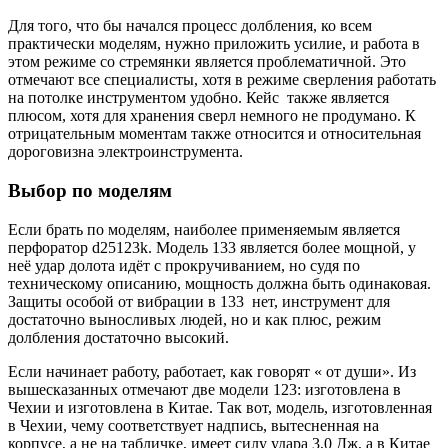
Для того, что бы начался процесс долбления, ко всем
практически моделям, нужно приложить усилие, и работа в
этом режиме со стремянки является проблематичной. Это
отмечают все специалисты, хотя в режиме сверления работать
на потолке инструментом удобно. Кейс также является
плюсом, хотя для хранения сверл немного не продумано. К
отрицательным моментам также относится и относительная
дороговизна электроинструмента.
Выбор по моделям
Если брать по моделям, наиболее применяемым является
перфоратор d25123k. Модель 133 является более мощной, у
неё удар долота идёт с прокручиванием, но судя по
техническому описанию, мощность должна быть одинаковая.
Защиты особой от вибрации в 133 нет, инструмент для
достаточно выносливых людей, но и как плюс, режим
долбления достаточно высокий.
Если начинает работу, работает, как говорят « от души». Из
вышесказанных отмечают две модели 123: изготовлена в
Чехии и изготовлена в Китае. Так вот, модель, изготовленная
в Чехии, чему соответствует надпись, вытесненная на
корпусе, а не на табличке, имеет силу удара 3,0 Дж, а в Китае