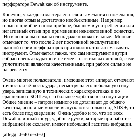
перфораторе Dewalt как об инструменте.
Конечно, у каждого мастера есть свои замечания и пожелания,
но иногда отзывы достаточно необъективные. Например,
отзыв о приобретенном приборе, бывшем в употреблении или
негативный отзыв при применении некачественной оснастки.
Но в основном отзывы очень даже положительные. Многие
отмечают то, что после 2 лет постоянной эксплуатации
данной серии перфораторов приходилось только смазывать
инструмент. Отмечается также, что сам инструмент внутри
собран очень аккуратно и не имеет пластиковых деталей, сами
уплотнители являются качественными, при работе сильно не
нагревается.
Очень многие пользователи, имеющие этот аппарат, отмечают
точность и чёткость удара, несмотря на его небольшую силу
удара, записанную в технических характеристиках и по
сравнению с БОШем, его большее удобство в эксплуатации.
Общее мнение – патрон немного не дотягивает до общего
качества, основные модели выпускаются только под SDS +, то
есть более под сверление. Очень удобно и то, что во всех
Dewalt длинный шнур, удобные ручки, которые при работе с
вибрацией не скользят, имеют небольшой гаситель вибрации.
[affegg id=40 next=3]