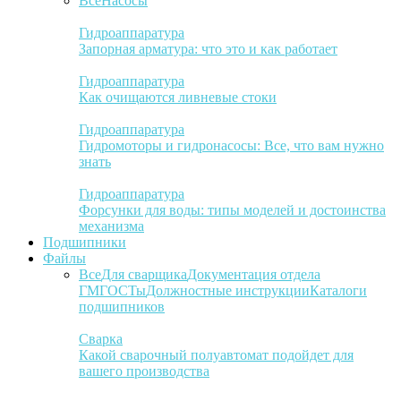
Все
Насосы
Гидроаппаратура
Запорная арматура: что это и как работает
Гидроаппаратура
Как очищаются ливневые стоки
Гидроаппаратура
Гидромоторы и гидронасосы: Все, что вам нужно
знать
Гидроаппаратура
Форсунки для воды: типы моделей и достоинства
механизма
Подшипники
Файлы
Все
Для сварщика
Документация отдела
ГМ
ГОСТы
Должностные инструкции
Каталоги
подшипников
Сварка
Какой сварочный полуавтомат подойдет для
вашего производства