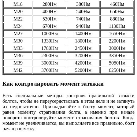
М18
280Нм
380Нм
460Нм
М20
400Нм
540Нм
650Нм
М22
530Нм
740Нм
880Нм
М24
670Нм
940Нм
1130Нм
М27
1000Нм
1400Нм
1650Нм
М30
1330Нм
1800Нм
2200Нм
М33
1780Нм
2450Нм
3000Нм
М36
2300Нм
3200Нм
3850Нм
М39
3000Нм
4200Нм
5050Нм
М42
3700Нм
5200Нм
6250Нм
Как контролировать момент затяжки
Есть специальные методы контроля правильной затяжки
болтов, чтобы не переусердствовать в этом деле и не затянуть
их недостаточно. Прикладывайте к болту момент, который
равен моменту страгивания болта, а именно при начале
поворота контролируйте момент страгивания болтов. Когда
момент не увеличивается, вы выполняете все правильно, болт
начал растяжку.