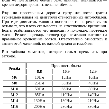
Если же при затяжке момент резко начинает уменьшаться —
крепеж деформирован, замена неизбежна.
Езда по проселочным дорогам сразу же после трассы
губительно влияет на двигатели отечественных автомобилей.
При езде двигатель машины постоянно то нагревается, то
остывает, что плохо сказывается на качественном креплении.
Болты разбалтываются, что приводит к поломкам, протечкам
масла. Резкие перепады температур негативно влияют на
правильное крепеление болтов. Ответственно относитесь к
замене этой маленькой, но важной детали автомобиля.
Вот таблица моментов, которые нельзя превышать при
затяжке.
Прочность болта
Резьба
8.8
10.9
12.9
М6
10Нм
13Нм
16Нм
М8
25Нм
33Нм
40Нм
М10
50Нм
66Нм
80Нм
М12
85Нм
110Нм
140Нм
М14
130Нм
180Нм
210Нм
М16
200Нм
280Нм
330Нм