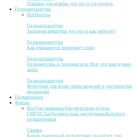
Плашки для резьбы: что это и где купить
Гидроаппаратура
Все
Насосы
Гидроаппаратура
Запорная арматура: что это и как работает
Гидроаппаратура
Как очищаются ливневые стоки
Гидроаппаратура
Гидромоторы и гидронасосы: Все, что вам нужно
знать
Гидроаппаратура
Форсунки для воды: типы моделей и достоинства
механизма
Подшипники
Файлы
Все
Для сварщика
Документация отдела
ГМ
ГОСТы
Должностные инструкции
Каталоги
подшипников
Сварка
Какой сварочный полуавтомат подойдет для