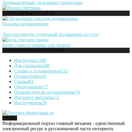
Промышленные дизельные генераторы
ПОПУЛЯРНЫЕ СТАТЬИ
Посадка подшипников
Диагностируем ступичный подшипник по гулу
Болят глаза от сварки, что делать?
ПОПУЛЯРНЫЕ КАТЕГОРИИ
Инструмент
248
Для сварщика
240
Статьи о подшипниках
112
Подшипники
92
Сварка
83
Оборудование
77
Производители подшипников
74
Интернет магазины
72
Инструменты
59
О НАС
Информационный портал главный механик - единственный
электронный ресурс в русскоязычной части интернета,