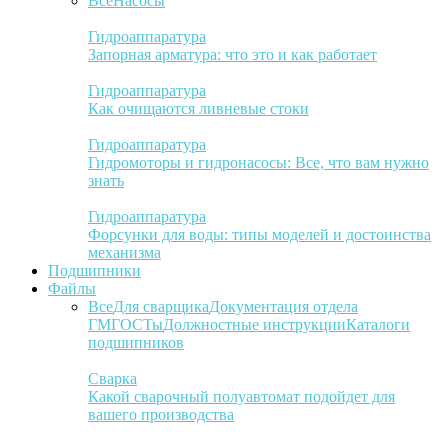
Все
Насосы
Гидроаппаратура
Запорная арматура: что это и как работает
Гидроаппаратура
Как очищаются ливневые стоки
Гидроаппаратура
Гидромоторы и гидронасосы: Все, что вам нужно
знать
Гидроаппаратура
Форсунки для воды: типы моделей и достоинства
механизма
Подшипники
Файлы
Все
Для сварщика
Документация отдела
ГМ
ГОСТы
Должностные инструкции
Каталоги
подшипников
Сварка
Какой сварочный полуавтомат подойдет для
вашего производства