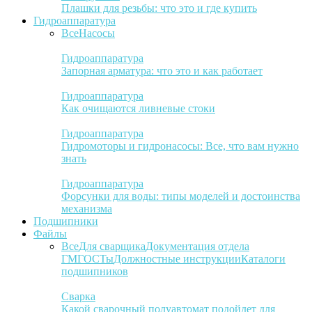
Плашки для резьбы: что это и где купить
Гидроаппаратура
Все
Насосы
Гидроаппаратура
Запорная арматура: что это и как работает
Гидроаппаратура
Как очищаются ливневые стоки
Гидроаппаратура
Гидромоторы и гидронасосы: Все, что вам нужно
знать
Гидроаппаратура
Форсунки для воды: типы моделей и достоинства
механизма
Подшипники
Файлы
Все
Для сварщика
Документация отдела
ГМ
ГОСТы
Должностные инструкции
Каталоги
подшипников
Сварка
Какой сварочный полуавтомат подойдет для