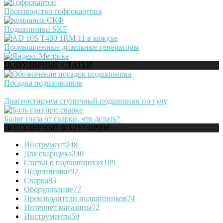
Производство гофрокартона
Подшипники SKF
Промышленные дизельные генераторы
ПОПУЛЯРНЫЕ СТАТЬИ
Посадка подшипников
Диагностируем ступичный подшипник по гулу
Болят глаза от сварки, что делать?
ПОПУЛЯРНЫЕ КАТЕГОРИИ
Инструмент
248
Для сварщика
240
Статьи о подшипниках
109
Подшипники
92
Сварка
83
Оборудование
77
Производители подшипников
74
Интернет магазины
72
Инструменты
59