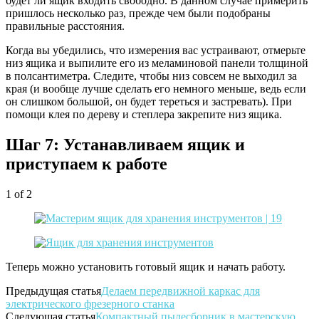
будет ли ящик входить свободно. В данном случае примерить
пришлось несколько раз, прежде чем были подобраны
правильные расстояния.
Когда вы убедились, что измерения вас устраивают, отмерьте
низ ящика и выпилите его из меламиновой панели толщиной
в полсантиметра. Следите, чтобы низ совсем не выходил за
края (и вообще лучше сделать его немного меньше, ведь если
он слишком большой, он будет тереться и застревать). При
помощи клея по дереву и степлера закрепите низ ящика.
Шаг 7: Устанавливаем ящик и
приступаем к работе
1
of 2
Теперь можно установить готовый ящик и начать работу.
Предыдущая статья
Делаем передвижной каркас для
электрического фрезерного станка
Следующая статья
Компактный пылесборник в мастерскую