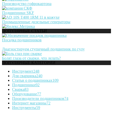
Производство гофрокартона
Подшипники SKF
Промышленные дизельные генераторы
ПОПУЛЯРНЫЕ СТАТЬИ
Посадка подшипников
Диагностируем ступичный подшипник по гулу
Болят глаза от сварки, что делать?
ПОПУЛЯРНЫЕ КАТЕГОРИИ
Инструмент
248
Для сварщика
240
Статьи о подшипниках
109
Подшипники
92
Сварка
83
Оборудование
77
Производители подшипников
74
Интернет магазины
72
Инструменты
59