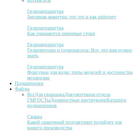
Все
Насосы
Гидроаппаратура
Запорная арматура: что это и как работает
Гидроаппаратура
Как очищаются ливневые стоки
Гидроаппаратура
Гидромоторы и гидронасосы: Все, что вам нужно
знать
Гидроаппаратура
Форсунки для воды: типы моделей и достоинства
механизма
Подшипники
Файлы
Все
Для сварщика
Документация отдела
ГМ
ГОСТы
Должностные инструкции
Каталоги
подшипников
Сварка
Какой сварочный полуавтомат подойдет для
вашего производства