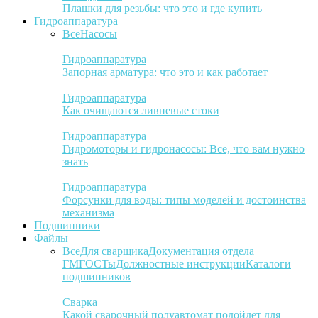
Плашки для резьбы: что это и где купить
Гидроаппаратура
Все
Насосы
Гидроаппаратура
Запорная арматура: что это и как работает
Гидроаппаратура
Как очищаются ливневые стоки
Гидроаппаратура
Гидромоторы и гидронасосы: Все, что вам нужно
знать
Гидроаппаратура
Форсунки для воды: типы моделей и достоинства
механизма
Подшипники
Файлы
Все
Для сварщика
Документация отдела
ГМ
ГОСТы
Должностные инструкции
Каталоги
подшипников
Сварка
Какой сварочный полуавтомат подойдет для