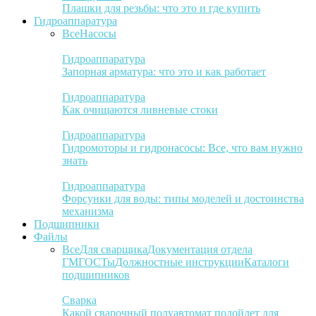
Плашки для резьбы: что это и где купить
Гидроаппаратура
Все
Насосы
Гидроаппаратура
Запорная арматура: что это и как работает
Гидроаппаратура
Как очищаются ливневые стоки
Гидроаппаратура
Гидромоторы и гидронасосы: Все, что вам нужно
знать
Гидроаппаратура
Форсунки для воды: типы моделей и достоинства
механизма
Подшипники
Файлы
Все
Для сварщика
Документация отдела
ГМ
ГОСТы
Должностные инструкции
Каталоги
подшипников
Сварка
Какой сварочный полуавтомат подойдет для