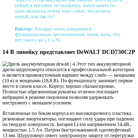
новый в магазине не оказалось, выписывать по
цене оказалось почти тоже самое, что купить
новый, как так-то?
Виктор
: Аппарат очень понравился
функциональные эргономичный, очень жаль, что
нет такого же с Са-Ni.
14 В линейку представляет DeWALT DCD730С2P
Этот тип аккумуляторной
дрели-шуруповерта относится к профессиональной категории
и является промежуточным вариант между слабо — мощными
(10 в) и мощными (18,8 В). По функционалу занимает первое
место в своем классе. Корпус хорошо сбалансирован.
Полностью обрезиненная рукоятка отлично поглощает
вибрацию в режиме сверления позволяя удерживать
инструмент с меньшим усилием.
Вставленные по бокам корпуса из высокопрочного пластика
резиновые амортизаторы, поглощают силу удара при падении
на твердую поверхность. Батарея Li-ion напряжением 14,4В.,
мощностью 1,5 Ач. Патрон быстрозажимной одномуфтовый
13 мм. Шуруповерт имеет электронную защиту от перегрузки