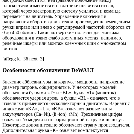
настройки сместится, нейтральное положение между
плоскостями изменится и на датчике появится сигнал,
который через электронную систему усилится, и команда
передается на двигатель. Управление включения и
направления оборотов двигателем происходит перемещением
ручки вправо или влево с регулируемой частотой оборотов от
0 до 450 об/мин. Такие «отвертки» полезны для монтажа
оборудования в узких слабо доступных местах, например,
релейные шкафы или монтаж клеммных шин с множеством
винтов.
[affegg id=36 next=3]
Особенности обозначения DeWALT
Значение аббревиатуры на корпусе: мощность, напряжение,
диаметр патрона, общепринятые. У некоторых моделей
обозначения буквами «Т» и «BL». Буква «Т» (молоток)
обозначается ударная дрель, а буквы «BL» означает, что в
изделиях применяется бесколлекторный двигатель. Вариант с
индексами «KA», «Li», «KB». означают разные типы
аккумуляторов (Са- Ni), (li -ion), (Mh). Трехзначные цифры
означают № модели и информационной нагрузки не несут.
Некоторые дополнительно обозначают страну производителя.
Дополнительная буква «К» означает комплектуется