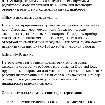
на 1Ач напряжением 7,2В в сочетании регулируемым
редуктором момента затяжки на 16 значений переводит
отвертку в разряд многофункциональных приборов.
Полностью прорезиненная ручка делает удобным и надежным
хват. Отвертка имеет механический режим, т.е. если
закончится заряд батареи, то блокировкой патрона, прибор
становится обычной механическим удобным ключом-
отверткой со сменяемыми насадками. При этом, ручка может
изменить угол наклона со 180 до 90° для удобной работы.
[affegg id=36 next=3]
Патрон имеет внутренний шестигранник. Благодаря
фиксации хвостовика рабочего инструмента Drop and Load,
пружинными шариками или магнитной системой, выпадение
рабочих шестигранных бит или сверла исключается. Прибор
оснащен светодиодной подсветкой рабочего места и
индикатором разрядки батареи.
Дополнительные технические характеристики:
Количество ступеней затяжки — 16, Момент затяжки —