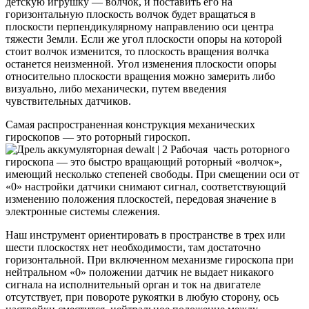
детскую игрушку — волчок, и поставить его на
горизонтальную плоскость волчок будет вращаться в
плоскости перпендикулярному направлению оси центра
тяжести Земли. Если же угол плоскости опоры на которой
стоит волчок изменится, то плоскость вращения волчка
останется неизменной. Угол изменения плоскости опоры
относительно плоскости вращения можно замерить либо
визуально, либо механически, путем введения
чувствительных датчиков.
Самая распространенная конструкция механических
гироскопов — это роторный гироскоп.
Рабочая часть роторного
гироскопа — это быстро вращающий роторный «волчок»,
имеющий несколько степеней свободы. При смещении оси от
«0» настройки датчики снимают сигнал, соответствующий
изменению положения плоскостей, передовая значение в
электронные системы слежения.
Наш инструмент ориентировать в пространстве в трех или
шести плоскостях нет необходимости, там достаточно
горизонтальной. При включенном механизме гироскопа при
нейтральном «0» положении датчик не выдает никакого
сигнала на исполнительный орган и ток на двигателе
отсутствует, при повороте рукоятки в любую сторону, ось