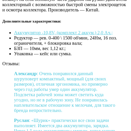
коллекторный с возможностью быстрой смены электрощеток
и осмотра коллектора. Производитель — Китай.
Дополнительные характеристики:
Аккумулятор -10,8V, (комплект 2 аккум.) 2,0 Ач.;
Редуктор — рев. 0-400 \ 1500 об\мин, 24Нм, 16 поз.
ограничителя, + блокировка вала;
БЗП — 10мм, вес 1,12 кг.;
Упаковка — кейс или сумка.
Отзывы:
Александр
: Очень понравился данный
шуруповерт компактный, мощный (для своих
размеров), отличная эргономика, но примерно
через год работы умер один аккумулятор.
Подсветка рабочей зоны может светить куда
угодно, но не в рабочую зону. Не понравилась
наплевательское отношение к мелочам, для такого
бренда непростительно.
Руслан
: «Шурик» практически все свои задачи
выполняет. Имеется два аккумулятора, зарядка.
Через 1,5 года аккумуляторы умерли, хотел купить