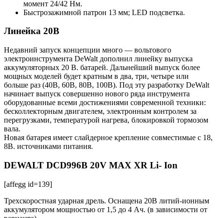
момент 24/42 Нм.
Быстрозажимной патрон 13 мм; LED подсветка.
Линейка 20В
Недавний запуск концепции много — вольтового
электроинструмента DeWalt дополнил линейку выпуска
аккумуляторных 20 В. батарей. Дальнейший выпуск более
мощных моделей будет кратным в два, три, четыре или
больше раз (40В, 60В, 80В, 100В). Под эту разработку DeWalt
начинает выпуск совершенно нового ряда инструмента
оборудованные всеми достижениями современной техники:
бесколлекторным двигателем, электронным контролем за
перегрузками, температурой нагрева, блокировкой тормозом
вала.
Новая батарея имеет слайдерное крепление совместимые с 18,
8В. источниками питания.
DEWALT DCD996B 20V MAX XR Li- Ion
[affegg id=139]
Трехскоростная ударная дрель. Оснащена 20В литий-ионным
аккумулятором мощностью от 1,5 до 4 Ач. (в зависимости от