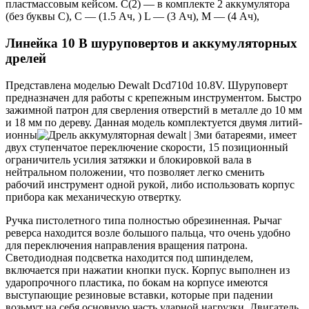
пластмассовым кейсом. C(2) — в комплекте 2 аккумулятора
(без буквы С), С — (1.5 Ач, ) L — (3 Ач), M — (4 Ач),
Линейка 10 В шуруповертов и аккумуляторных
дрелей
Представлена моделью Dewalt Dcd710d 10.8V. Шуруповерт
предназначен для работы с крепежным инструментом. Быстро
зажимной патрон для сверления отверстий в металле до 10 мм
и 18 мм по дереву. Данная модель комплектуется двумя литий-
ионны
ми батареями, имеет
двух ступенчатое переключение скорости, 15 позиционный
ограничитель усилия затяжки и блокировкой вала в
нейтральном положении, что позволяет легко сменить
рабочий инструмент одной рукой, либо использовать корпус
прибора как механическую отвертку.
Ручка пистолетного типа полностью обрезиненная. Рычаг
реверса находится возле большого пальца, что очень удобно
для переключения направления вращения патрона.
Светодиодная подсветка находится под шпинделем,
включается при нажатии кнопки пуск. Корпус выполнен из
ударопрочного пластика, по бокам на корпусе имеются
выступающие резиновые вставки, которые при падении
возьмут на себя основную часть ударной нагрузки. Двигатель