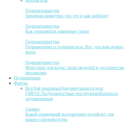
Все
Насосы
Гидроаппаратура
Запорная арматура: что это и как работает
Гидроаппаратура
Как очищаются ливневые стоки
Гидроаппаратура
Гидромоторы и гидронасосы: Все, что вам нужно
знать
Гидроаппаратура
Форсунки для воды: типы моделей и достоинства
механизма
Подшипники
Файлы
Все
Для сварщика
Документация отдела
ГМ
ГОСТы
Должностные инструкции
Каталоги
подшипников
Сварка
Какой сварочный полуавтомат подойдет для
вашего производства