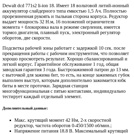
Dewalt dcd 771s2 li-ion 18. Имеет 18 вольтовой литий-ионный
аккумулятор слайдерного типа емкостью 1,5 Ач. Полностью
прорезиненная рукоять и тыльная сторона корпуса. Редуктор
выдает мощность 32 Н.м, 16 положений ограничителя
момента + блокировка вала в режиме сверления, имеется
тормоз двигателя, плавный пуск, электронный регулятор
оборотов, две скорости.
Подсветка рабочей зоны работает с задержкой 10 сек. после
прекращения работы с рабочим инструментом, что позволяет
хорошо просмотреть результат. Хорошо сбалансированный и
легкий корпус. Гарантийное обслуживание 1 год, общая
заводская гарантия 3 года. Быстрозажимной патрон до 13 мм.
с выточкой для зажима бит, то есть, на конце зажимных губок
выполнен выступ, которым дополнительно зажимается юбк
биты в месте проточки. Зарядная станция
многофункциональная с пятью контактами, индивидуально
тестирует каждый отдельный элемент.
Дополнительный данные:
Макс. крутящий момент 42 Нм, 2-х скоростной
редуктор, частота оборотов 0-450/1500 об/мин.;
Напряжение питания 18.8 В. Максимальный крутящий