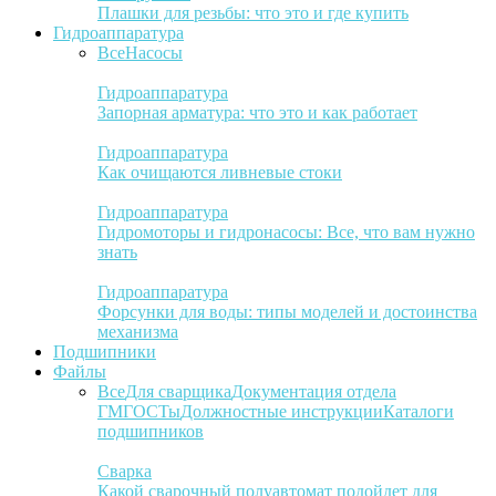
Плашки для резьбы: что это и где купить
Гидроаппаратура
Все
Насосы
Гидроаппаратура
Запорная арматура: что это и как работает
Гидроаппаратура
Как очищаются ливневые стоки
Гидроаппаратура
Гидромоторы и гидронасосы: Все, что вам нужно
знать
Гидроаппаратура
Форсунки для воды: типы моделей и достоинства
механизма
Подшипники
Файлы
Все
Для сварщика
Документация отдела
ГМ
ГОСТы
Должностные инструкции
Каталоги
подшипников
Сварка
Какой сварочный полуавтомат подойдет для