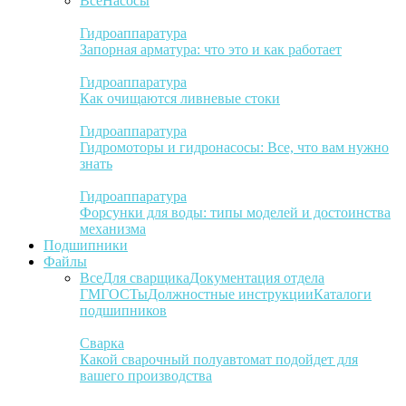
Все
Насосы
Гидроаппаратура
Запорная арматура: что это и как работает
Гидроаппаратура
Как очищаются ливневые стоки
Гидроаппаратура
Гидромоторы и гидронасосы: Все, что вам нужно
знать
Гидроаппаратура
Форсунки для воды: типы моделей и достоинства
механизма
Подшипники
Файлы
Все
Для сварщика
Документация отдела
ГМ
ГОСТы
Должностные инструкции
Каталоги
подшипников
Сварка
Какой сварочный полуавтомат подойдет для
вашего производства