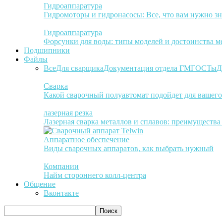
Гидроаппаратура
Гидромоторы и гидронасосы: Все, что вам нужно зн
Гидроаппаратура
Форсунки для воды: типы моделей и достоинства м
Подшипники
Файлы
Все
Для сварщика
Документация отдела ГМ
ГОСТы
Д
Сварка
Какой сварочный полуавтомат подойдет для вашего
лазерная резка
Лазерная сварка металлов и сплавов: преимуществ
Аппаратное обеспечение
Виды сварочных аппаратов, как выбрать нужный
Компании
Найм стороннего колл-центра
Общение
Вконтакте