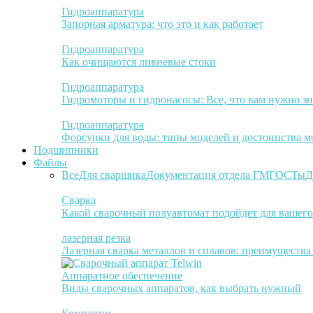
Гидроаппаратура
Запорная арматура: что это и как работает
Гидроаппаратура
Как очищаются ливневые стоки
Гидроаппаратура
Гидромоторы и гидронасосы: Все, что вам нужно зн
Гидроаппаратура
Форсунки для воды: типы моделей и достоинства м
Подшипники
Файлы
Все
Для сварщика
Документация отдела ГМ
ГОСТы
Д
Сварка
Какой сварочный полуавтомат подойдет для вашего
лазерная резка
Лазерная сварка металлов и сплавов: преимуществ
Аппаратное обеспечение
Виды сварочных аппаратов, как выбрать нужный