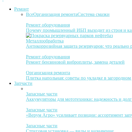
Ремонт
Все
Организация ремонта
Система смазки
Ремонт оборудования
Почему промышленный ИБП выходит из строя и ка
Металлообработка
Антикоррозийная защита резервуаров: что реально 
Ремонт оборудования
Ремонт бензиновой виброплиты, замена деталей
Организация ремонта
Плитка напольная: советы по укладке в загородном
Запчасти
Запасные части
Аккумуляторы для мототехники: надежность и долг
Запасные части
«Верум Агро» усиливает позиции: ассортимент зап
Запасные части
Струговая установка — виды и назначение