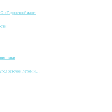
ООО «Гидростроймаш»
ости
дшипники
 угол заточки летом и…