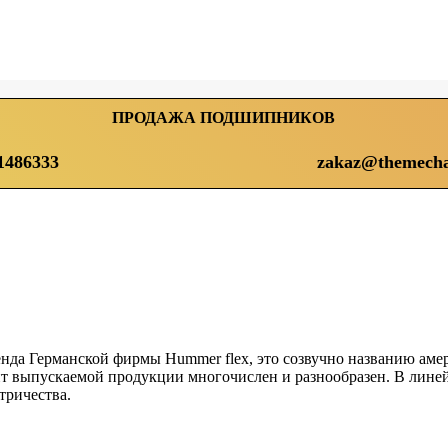
ПРОДАЖА ПОДШИПНИКОВ
1486333
zakaz@themecha
нда Германской фирмы Hummer flex, это созвучно названию аме
т выпускаемой продукции многочислен и разнообразен. В линей
тричества.