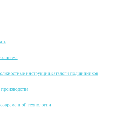
ать
еханизма
олжностные инструкции
Каталоги подшипников
 производства
а современной технологии