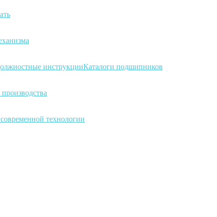
ать
еханизма
олжностные инструкции
Каталоги подшипников
 производства
а современной технологии