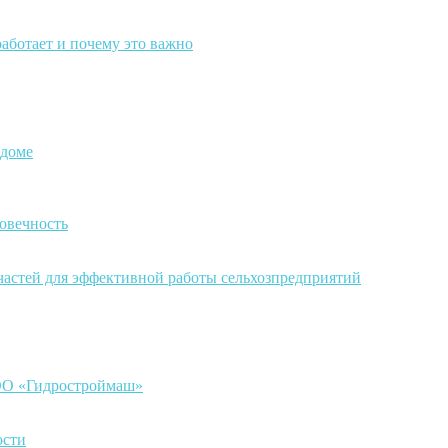
работает и почему это важно
 доме
овечность
частей для эффективной работы сельхозпредприятий
ООО «Гидростроймаш»
ости