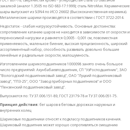
ГОСТ 801-78; сверхчистая хромо - углеродистая сталь со сквозной
закалкой (аналог 1.3505 по ISO 683-17:1999); сталь NitroMax. Керамические
шары выпускают из Si3N4 по ИСО 26602 (Высококачественная керамика).
Металлические шарики производятся в соответствии с ГОСТ 3722-2014.
Недостаток - слабая нагрузоустойчивость. Основные достоинства:
сопротивление катанию шаров не находится в зависимости от скорости и
переносимой нагрузки и равняется 0,0005 - 0,001 см, повсеместная
применяемость, маленькое биение, высокая прецизионность, широкий
ассортиментный набор, способность развивать довольно большие
линейные и радиальные скорости, малошумность.
Изготовлением шарикоподшипников 1000098 занято очень большое
число предприятий: Ахунбабаевподшипник, СП "УзРосподшипник", ЗАО
"Вологодский подшипниковый завод", ОАО "Луцкий подшипниковый
завод", "ГПЗ-25", ООО "Завод приборных подшипников" и ООО
"Пензенский подшипниковый завод".
Выпускаются по: ТУ 37.006.151-89, ГОСТ 23179-78 и ТУ 37.006.051-75.
Принцип действия:
бег шаров в беговых дорожках наружных и
внутренних колец
Шариковые подшипники относят к подклассу подшипников качения.
Шариковый подшипник может хорошо сопротивляться смещению