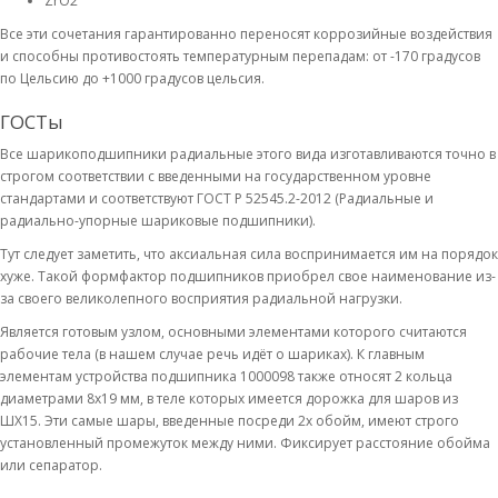
ZrO2
Все эти сочетания гарантированно переносят коррозийные воздействия
и способны противостоять температурным перепадам: от -170 градусов
по Цельсию до +1000 градусов цельсия.
ГОСТы
Все шарикоподшипники радиальные этого вида изготавливаются точно в
строгом соответствии с введенными на государственном уровне
стандартами и соответствуют ГОСТ Р 52545.2-2012 (Радиальные и
радиально-упорные шариковые подшипники).
Тут следует заметить, что аксиальная сила воспринимается им на порядок
хуже. Такой формфактор подшипников приобрел свое наименование из-
за своего великолепного восприятия радиальной нагрузки.
Является готовым узлом, основными элементами которого считаются
рабочие тела (в нашем случае речь идёт о шариках). К главным
элементам устройства подшипника 1000098 также относят 2 кольца
диаметрами 8х19 мм, в теле которых имеется дорожка для шаров из
ШХ15. Эти самые шары, введенные посреди 2х обойм, имеют строго
установленный промежуток между ними. Фиксирует расстояние обойма
или сепаратор.