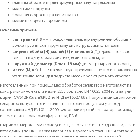
главным образом перпендикулярные валу напряжения
маленькие нагрузки
большая скорость вращения валов
малые посадочные диаметры
Основные признаки:
dmin равный 8 мм
: посадочный диаметр внутренней обоймы -
должен равняться наружному диаметру шейки шпинделя
ширина обойм (H)(малой (B) и внешней(T))
: довольно часто
сливают в одну характеристику, если они совпадают
наружный диаметр (Dmax, 19 мм)
: диаметр наружного кольца
масса (M, кг)
: 1-го / тысячи штук - преимущественно используют на
этапе компоновки для подсчета массы проектируемого агрегата
Изготовленный при помощи мех обработки сепаратор изготовляют из
конструкционной стали марки S355 согласно EN 10025:2004 или латуни
марки (CW612N)CuZn39Pb2 по НТД ЕН1652:1998. Полученный штамповкой
сепаратор выпускается из стали с невысоким процентом углерода в
соответствии с НД EN10111:2000. Фотополимерный сепаратор производят
из текстолита, полиэфирэфиркетона, ПА 6.
Шарик размером 3 мм термо усилен до прочности: от 60 до шестидесяти
пяти единиц по HRC. Марка материала шариков из стали: ШХ-4 согласно