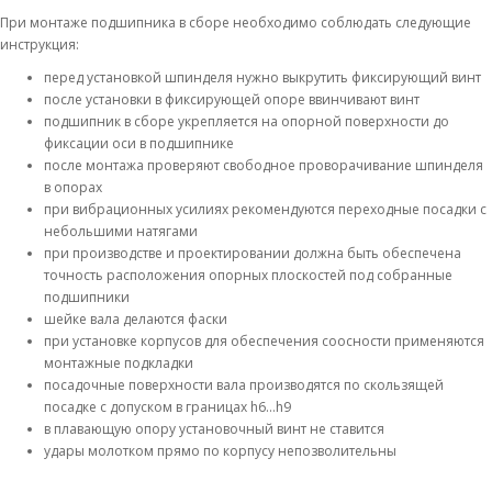
При монтаже подшипника в сборе необходимо соблюдать следующие
инструкция:
перед установкой шпинделя нужно выкрутить фиксирующий винт
после установки в фиксирующей опоре ввинчивают винт
подшипник в сборе укрепляется на опорной поверхности до
фиксации оси в подшипнике
после монтажа проверяют свободное проворачивание шпинделя
в опорах
при вибрационных усилиях рекомендуются переходные посадки с
небольшими натягами
при производстве и проектировании должна быть обеспечена
точность расположения опорных плоскостей под собранные
подшипники
шейке вала делаются фаски
при установке корпусов для обеспечения соосности применяются
монтажные подкладки
посадочные поверхности вала производятся по скользящей
посадке с допуском в границах h6…h9
в плавающую опору установочный винт не ставится
удары молотком прямо по корпусу непозволительны