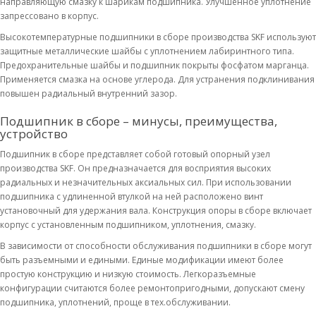
направляющую смазку к шарикам подшипника. Улучшенное уплотнение
запрессовано в корпус.
Высокотемпературные подшипники в сборе производства SKF используют
защитные металлические шайбы с уплотнением лабиринтного типа.
Предохранительные шайбы и подшипник покрыты фосфатом марганца.
Применяется смазка на основе углерода. Для устранения подклинивания
повышен радиальный внутренний зазор.
Подшипник в сборе – минусы, преимущества,
устройство
Подшипник в сборе представляет собой готовый опорный узел
производства SKF. Он предназначается для восприятия высоких
радиальных и незначительных аксиальных сил. При использовании
подшипника с удлиненной втулкой на ней расположено винт
установочный для удержания вала. Конструкция опоры в сборе включает
корпус с установленным подшипником, уплотнения, смазку.
В зависимости от способности обслуживания подшипники в сборе могут
быть разъемными и едиными. Единые модификации имеют более
простую конструкцию и низкую стоимость. Легкоразъемные
конфигурации считаются более ремонтопригодными, допускают смену
подшипника, уплотнений, проще в тех.обслуживании.