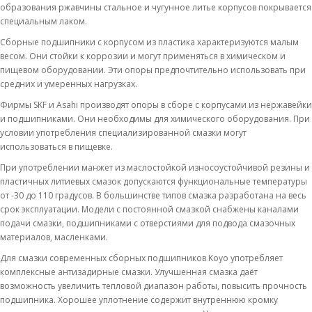
образования ржавчины стальное и чугунное литье корпусов покрывается
специальным лаком.
Сборные подшипники с корпусом из пластика характеризуются малым
весом. Они стойки к коррозии и могут применяться в химическом и
пищевом оборудовании. Эти опоры предпочтительно использовать при
средних и умеренных нагрузках.
Фирмы SKF и Asahi производят опоры в сборе с корпусами из нержавейки
и подшипниками. Они необходимы для химического оборудования. При
условии употребления специализированной смазки могут
использоваться в пищевке.
При употреблении манжет из маслостойкой износоустойчивой резины и
пластичных литиевых смазок допускаются функциональные температуры
от -30 до 110 градусов. В большинстве типов смазка разработана на весь
срок эксплуатации. Модели с постоянной смазкой снабжены каналами
подачи смазки, подшипниками с отверстиями для подвода смазочных
материалов, масленками.
Для смазки современных сборных подшипников Koyo употребляет
комплексные антизадирные смазки. Улучшенная смазка даёт
возможность увеличить тепловой диапазон работы, повысить прочность
подшипника. Хорошее уплотнение содержит внутреннюю кромку